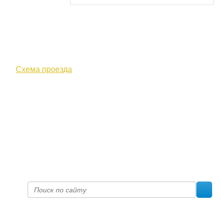
610000, г. Киров, Кировская обл.,
ул. Московская, д. 10
Схема проезда
+7 (8332) 38-52-54
Факс +7 (8332) 38-23-00
prof@inform28.kirov.ru
fpoko@list.ru
Политика конфиденциальности