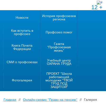
12 +
История профсоюзов
Новости
региона
Как вступить в
Профсоюз помог
профсоюз
Газета
Книга Почета
"Профсоюзная
Федерации
жизнь"
Учебный центр
СМИ о профсоюзах
ОХРАНА ТРУДА
ПРОЕКТ "Школа
работающей
Фотогалерея
молодежи "ТВОЙ
ТРУД ПОД
ЗАЩИТОЙ"
Главная
//
Онлайн-сервис "Право на пенсию"
//
Галерея