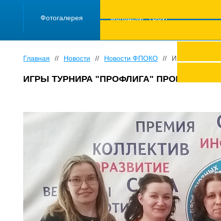
ПРОЕКТ "Школа
работающей
Фотогалерея
молодежи "ТВОЙ
ТРУД ПОД
ЗАЩИТОЙ"
Главная
//
Новости
//
Новости ФПОКО
//
ИГРЫ ТУРНИР
ИГРЫ ТУРНИРА "ПРОФЛИГА" ПРОШЛИ С У