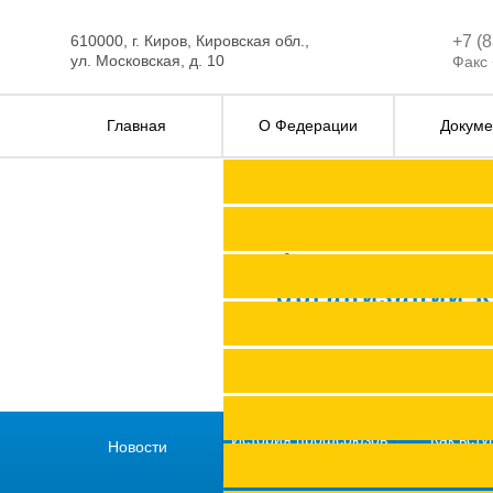
610000, г. Киров, Кировская обл.,
+7 (
ул. Московская, д. 10
Факс 
Главная
О Федерации
Докуме
Федерация п
организаций 
История профсоюзов
Как всту
Новости
региона
профс