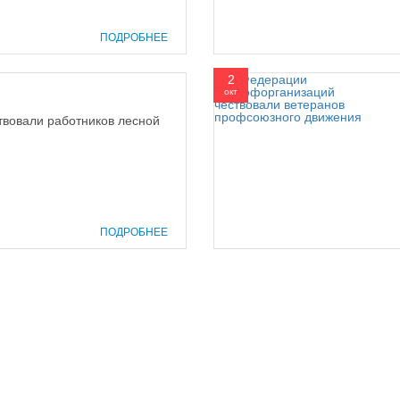
ПОДРОБНЕЕ
2
окт
твовали работников лесной
ПОДРОБНЕЕ
prof@inform28.kirov.ru
8332) 38-52-54