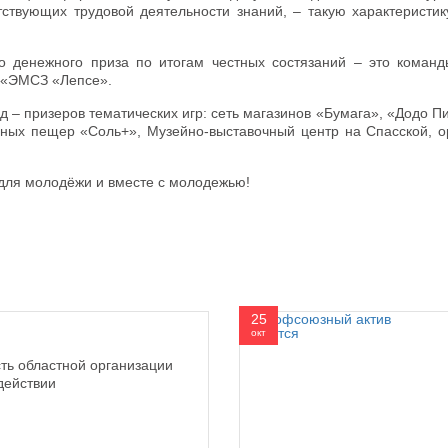
тствующих трудовой деятельности знаний, – такую характеристик
го денежного приза по итогам честных состязаний – это кома
 «ЭМСЗ «Лепсе».
 – призеров тематических игр: сеть магазинов «Бумага», «Додо П
яных пещер «Соль+», Музейно-выставочный центр на Спасской, о
 для молодёжи и вместе с молодежью!
25
окт
ть областной организации
действии