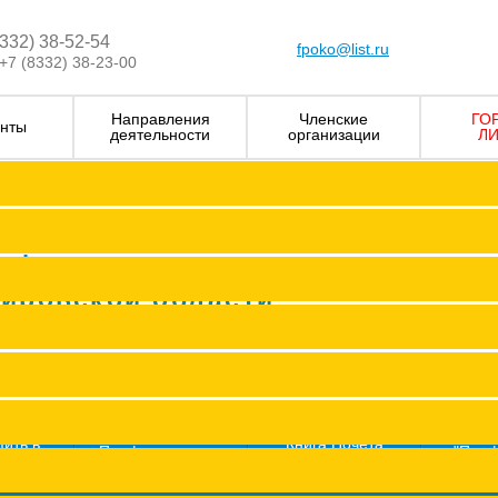
8332) 38-52-54
fpoko@list.ru
+7 (8332) 38-23-00
Направления
Членские
ГО
нты
деятельности
организации
ЛИ
Визитка
Устав Ф
Председатель ФПОК
рофсоюзных
Заместитель председател
Кировской области
Структура
Р
Членские организаци
П
Аппарат
Г
пить в
Книга Почета
Профсоюз помог
"Про
оюз
Федерации
ж
Сводные данные о результата
Молодежный совет