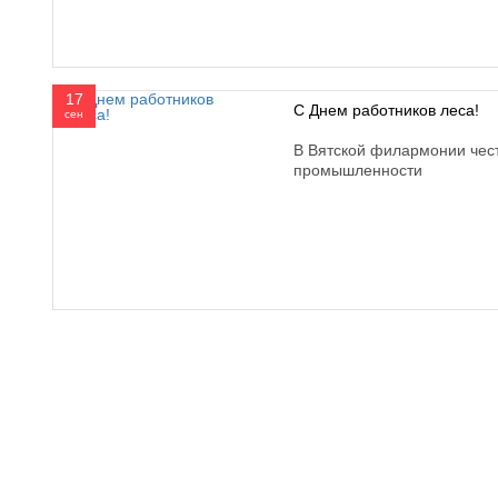
17
С Днем работников леса!
сен
В Вятской филармонии чес
промышленности
610000, г. Киров, Кировская обл.,
+7 (