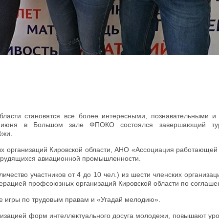
ласти становятся все более интересными, познавательными и
 июня в Большом зале ФПОКО состоялся завершающий ту
ёжи.
х организаций Кировской области, АНО «Ассоциация работающей
 трудящихся авиационной промышленности.
личество участников от 4 до 10 чел.) из шести членских организ
ерацией профсоюзных организаций Кировской области по соглаше
е игры по трудовым правам и «Угадай мелодию».
изацией форм интеллектуального досуга молодежи, повышают уро