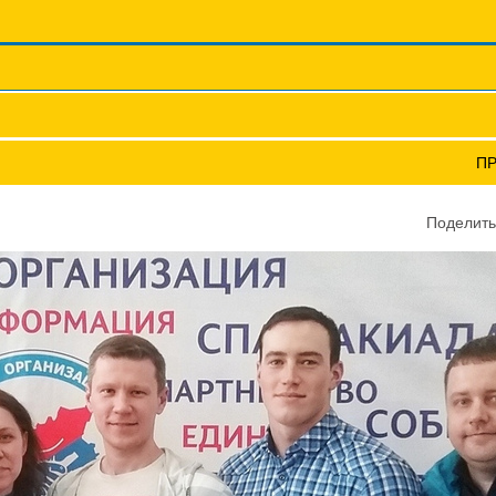
Координационные сов
Профсоюзы ПФО
Научно-пр
А "ПРОФЛИГА" ПРОШЛИ С УСПЕХОМ
П
СПЕХОМ
Поделить