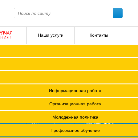
РЯЧАЯ
Наши услуги
Контакты
НИЯ!
ПОКО с изменениями от 2026 года
Социальное партнерство
Версия для слабовидящих
О
Регламент
Защита прав
12 +
я ФПОКО
Решения Конференций
Охрана труда
ешения Советов Федерации
Информационная работа
и
остановления президиумов
Организационная работа
Положения
Молодежная политика
азета
Учебный центр
фсоюзная
СМИ о профсоюзах
ОХРАНА ТРУДА
изнь"
х проведения специальной оценки условий труда (СОУТ)
Профсоюзное обучение