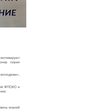
 мотивируют
рнир серии
 молодежи»,
аций ФПОКО и
нию.
вень знаний