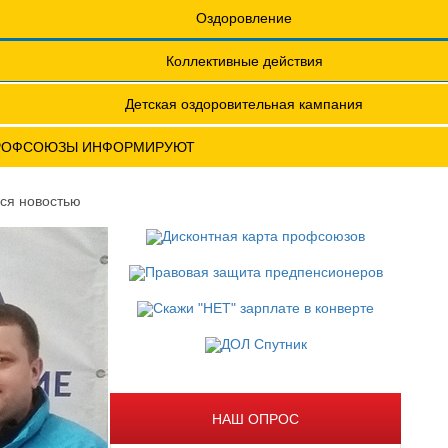
еты
Обращения. Заявления.
Оздоровление
Годовые отчеты
Коллективные действия
актическая конференция МОТ- ФНПР
Детская оздоровительная кампания
РОФСОЮЗЫ ИНФОРМИРУЮТ
ся новостью
НАШ ОПРОС