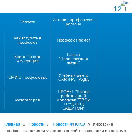
12 +
История профсоюзов
Новости
региона
Как вступить в
Профсоюз помог
профсоюз
Газета
Книга Почета
"Профсоюзная
Федерации
жизнь"
Учебный центр
СМИ о профсоюзах
ОХРАНА ТРУДА
ПРОЕКТ "Школа
работающей
Фотогалерея
молодежи "ТВОЙ
ТРУД ПОД
ЗАЩИТОЙ"
Главная
//
Новости
//
Новости ФПОКО
//
Кировские
профсоюзы приняли участие в онлайн - заседании исполкома