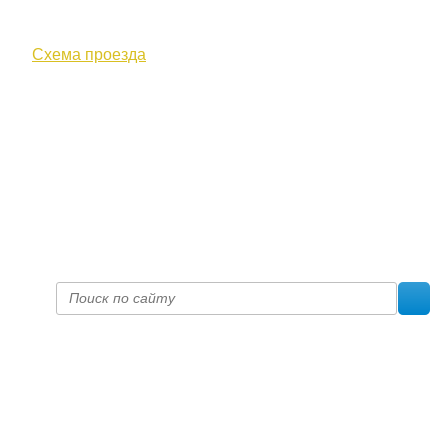
610000, г. Киров, Кировская обл.,
ул. Московская, д. 10
Схема проезда
+7 (8332) 38-52-54
Факс +7 (8332) 38-23-00
prof@inform28.kirov.ru
fpoko@list.ru
Политика конфиденциальности
© 2017 «Федерация профсоюзных организаций Кировской
области»