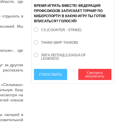
бласти, где
ВРЕМЯ ИГРАТЬ ВМЕСТЕ! ФЕДЕРАЦИЯ
ПРОФСОЮЗОВ ЗАПУСКАЕТ ТУРНИР ПО
 отдыхать в
КИБЕРСПОРТУ! В КАКУЮ ИГРУ ТЫ ГОТОВ
ВПИСАТЬСЯ? ГОЛОСУЙ!
 весомей. Мы
CS (COUNTER - STRIKE)
ТАНКИ (МИР ТАНКОВ)
жатым», где
ЛИГА ЛЕГЕНД (LEAGUA OF
LEGENDS)
г за другом
 рассказать
Смотреть
ГОЛОСОВАТЬ
результаты
а «Сельмаш»
альную базу
 несмотря на
детей членов
а лагерей в
ровительной