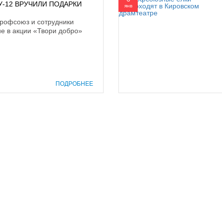
-12 ВРУЧИЛИ ПОДАРКИ
янв
профсоюз и сотрудники
е в акции «Твори добро»
ПОДРОБНЕЕ
prof@inform28.kirov.ru
8332) 38-52-54
+7 (8332) 38-23-00
fpoko@list.ru