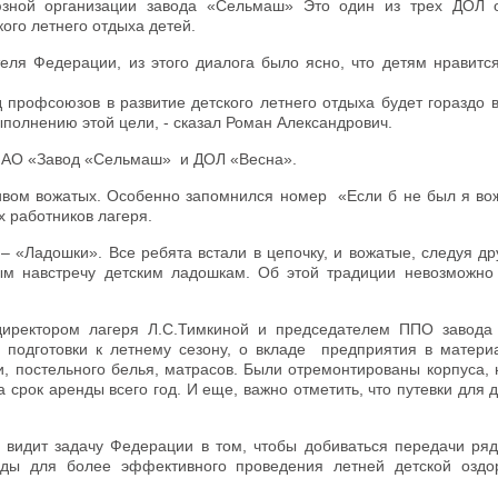
юзной организации завода «Сельмаш» Это один из трех ДОЛ о
ого летнего отдыха детей.
ля Федерации, из этого диалога было ясно, что детям нравится
ад профсоюзов в развитие детского летнего отдыха будет гораздо
ыполнению этой цели, - сказал Роман Александрович.
и АО «Завод «Сельмаш» и ДОЛ «Весна».
ктивом вожатых. Особенно запомнился номер «Если б не был я во
х работников лагеря.
«Ладошки». Все ребята встали в цепочку, и вожатые, следуя дру
ым навстречу детским ладошкам. Об этой традиции невозможно
 директором лагеря Л.С.Тимкиной и председателем ППО завод
х подготовки к летнему сезону, о вкладе предприятия в матери
и, постельного белья, матрасов. Были отремонтированы корпуса,
 срок аренды всего год. И еще, важно отметить, что путевки для 
н видит задачу Федерации в том, чтобы добиваться передачи ряд
ы для более эффективного проведения летней детской оздо