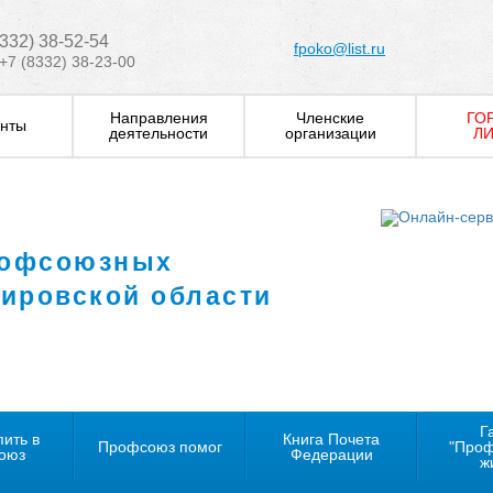
8332) 38-52-54
fpoko@list.ru
+7 (8332) 38-23-00
Направления
Членские
ГО
нты
деятельности
организации
ЛИ
рофсоюзных
Кировской области
Г
пить в
Книга Почета
Профсоюз помог
"Про
оюз
Федерации
ж