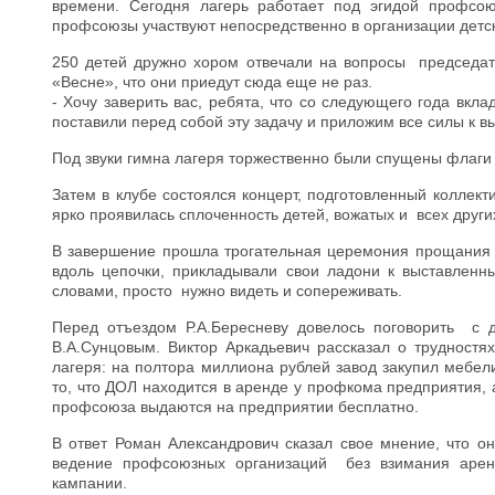
времени. Сегодня лагерь работает под эгидой профсо
профсоюзы участвуют непосредственно в организации детск
250 детей дружно хором отвечали на вопросы председате
«Весне», что они приедут сюда еще не раз.
- Хочу заверить вас, ребята, что со следующего года вкл
поставили перед собой эту задачу и приложим все силы к в
Под звуки гимна лагеря торжественно были спущены флаг
Затем в клубе состоялся концерт, подготовленный колле
ярко проявилась сплоченность детей, вожатых и всех други
В завершение прошла трогательная церемония прощания – 
вдоль цепочки, прикладывали свои ладони к выставленн
словами, просто нужно видеть и сопереживать.
Перед отъездом Р.А.Бересневу довелось поговорить с
В.А.Сунцовым. Виктор Аркадьевич рассказал о трудностя
лагеря: на полтора миллиона рублей завод закупил мебел
то, что ДОЛ находится в аренде у профкома предприятия, а
профсоюза выдаются на предприятии бесплатно.
В ответ Роман Александрович сказал свое мнение, что о
ведение профсоюзных организаций без взимания аренд
кампании.