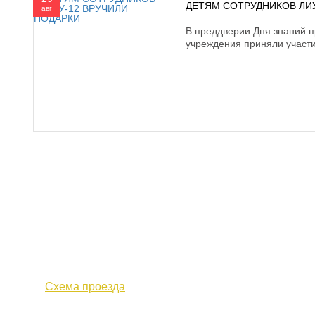
ДЕТЯМ СОТРУДНИКОВ ЛИУ
авг
В преддверии Дня знаний 
учреждения приняли участи
610000, г. Киров, Кировская обл.,
+7 (
ул. Московская, д. 10
Факс 
Схема проезда