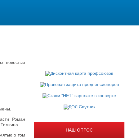
ся новостью
мены.
ласти Роман
 Тимкина.
НАШ ОПРОС
амятью о том