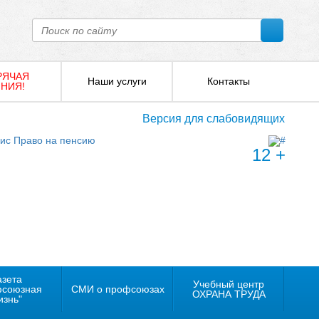
РЯЧАЯ
Наши услуги
Контакты
НИЯ!
Версия для слабовидящих
12 +
азета
Учебный центр
фсоюзная
СМИ о профсоюзах
ОХРАНА ТРУДА
изнь"