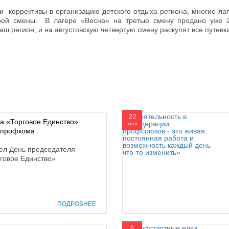
и коррективы в организацию детского отдыха региона, многие ла
рой смены. В лагере «Весна» на третью смену продано уже 2
ш регион, и на августовскую четвертую смену раскупят все путевки
22
а «Торговое Единство»
мая
 профкома
ел День председателя
говое Единство»
ПОДРОБНЕЕ
6