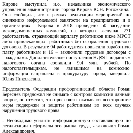
Кирове выступила и.о. начальника экономического
управления администрации города Кирова Ю.Н. Рогожкина.
Она сообщила, что в рамках реализации мероприятий по
снижению неформальной занятости на предприятиях и в
организациях Кирова в 2018 проведено 50 заседаний
межведомственных комиссий, на которых заслушан 271
работодатель, отражающий зарплату работников ниже МРОТ
либо привлекающих работников без оформления трудового
договора. В результате 94 работодателя повысили заработную
плату работникам и 16 – заключили трудовые договоры с
гражданами. Дополнительные поступления НДФЛ по данным
налогового органа составили 9,4 млн. рублей. По
налогоплательщикам, не явившимся на комиссию,
информация направлена в прокуратуру города, завершила
Юлия Николаевна.
Председатель Федерации профорганизаций области Роман
Береснев предложил не снимать с контроля комиссии данный
вопрос, он отметил, что профсоюзы оказывают всесторонние
меры поддержки и защиты работникам во всех случаях
нарушения трудового права.
- Необходимо усилить информационную составляющую по
легализации неформального рынка труда, - заключил Роман
Александрович.