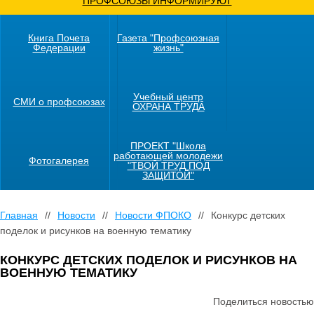
ПРОФСОЮЗЫ ИНФОРМИРУЮТ
Книга Почета
Газета "Профсоюзная
Федерации
жизнь"
Учебный центр
СМИ о профсоюзах
ОХРАНА ТРУДА
ПРОЕКТ "Школа
работающей молодежи
Фотогалерея
"ТВОЙ ТРУД ПОД
ЗАЩИТОЙ"
Главная
//
Новости
//
Новости ФПОКО
//
Конкурс детских
поделок и рисунков на военную тематику
КОНКУРС ДЕТСКИХ ПОДЕЛОК И РИСУНКОВ НА
ВОЕННУЮ ТЕМАТИКУ
Поделиться новостью