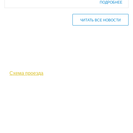
ПОДРОБНЕЕ
ЧИТАТЬ ВСЕ НОВОСТИ
610000, г. Киров, Кировская обл.,
ул. Московская, д. 10
Схема проезда
+7 (8332) 38-52-54
Факс +7 (8332) 38-23-00
prof@inform28.kirov.ru
fpoko@list.ru