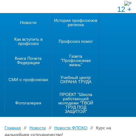
12 +
История профсоюзов
Новости
региона
Как вступить в
Профсоюз помог
профсоюз
Газета
Книга Почета
"Профсоюзная
Федерации
жизнь"
Учебный центр
СМИ о профсоюзах
ОХРАНА ТРУДА
ПРОЕКТ "Школа
работающей
Фотогалерея
молодежи "ТВОЙ
ТРУД ПОД
ЗАЩИТОЙ"
Главная
//
Новости
//
Новости ФПОКО
//
Курс на
дальнейшее сотрудничество!