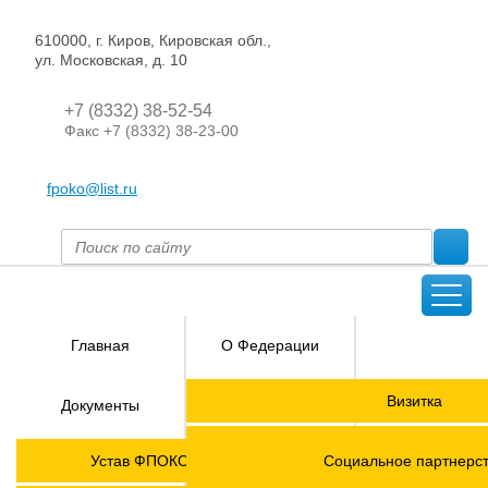
610000, г. Киров, Кировская обл.,
ул. Московская, д. 10
+7 (8332) 38-52-54
Факс +7 (8332) 38-23-00
fpoko@list.ru
Главная
О Федерации
Направления
Визитка
Документы
деятельности
Председатель ФПОК
Членские
ГОРЯЧАЯ
Устав ФПОКО с изменениями от 2026 года
Социальное партнерс
организации
ЛИНИЯ!