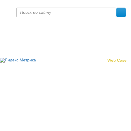
Политика конфиденциальности
© 2017 «Федерация профсоюзных организаций Кировской
области»
Создание сайта -
Web Case