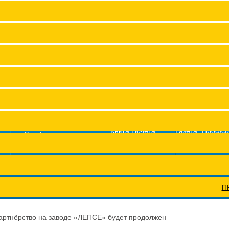
Заместитель председател
Структура
Членские организац
Аппарат
Сводные данные о результат
Молодежный совет
Координационные сов
Книга Почета
Газета "Профс
Профсоюз помог
Федерации
жизнь"
Профсоюзы ПФО
Научно-п
П
партнёрство на заводе «ЛЕПСЕ» будет продолжен