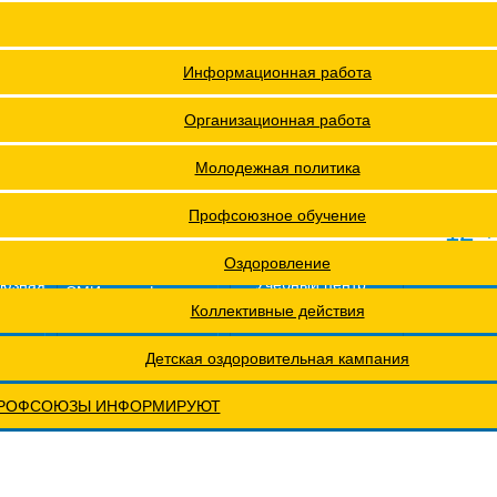
я ФПОКО
Решения Конференций
Охрана труда
Решения Советов Федерации
Информационная работа
ии
Постановления президиумов
Организационная работа
Положения
Молодежная политика
ах проведения специальной оценки условий труда (СОУТ)
Профсоюзное обучение
12 +
еты
Обращения. Заявления.
Оздоровление
оюзная
Учебный центр
СМИ о профсоюзах
ОХРАНА ТРУДА
Годовые отчеты
Коллективные действия
рактическая конференция МОТ- ФНПР
Детская оздоровительная кампания
РОФСОЮЗЫ ИНФОРМИРУЮТ