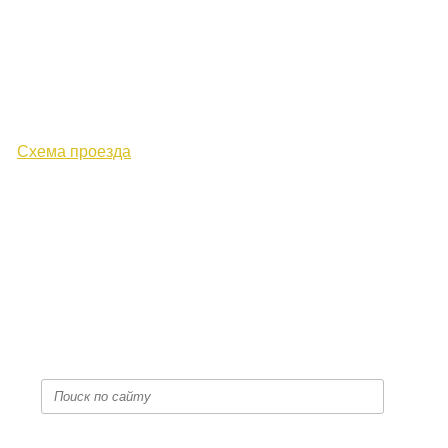
610000, г. Киров, Кировская обл.,
ул. Московская, д. 10
Схема проезда
+7 (8332) 38-52-54
Факс +7 (8332) 38-23-00
prof@inform28.kirov.ru
fpoko@list.ru
Политика конфиденциальности