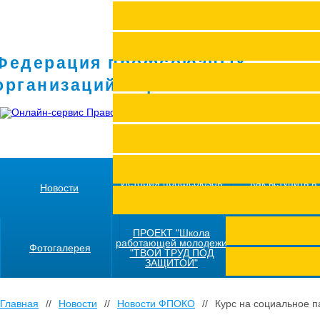
Федерация профсоюзных
организаций Кировской области
История профсоюзов
Как вступить в
Новости
региона
профсоюз
ПРОЕКТ "Школа
работающей молодежи
Фотогалерея
"ТВОЙ ТРУД ПОД
ЗАЩИТОЙ"
Главная
//
Новости
//
Новости ФПОКО
//
Курс на социальное 