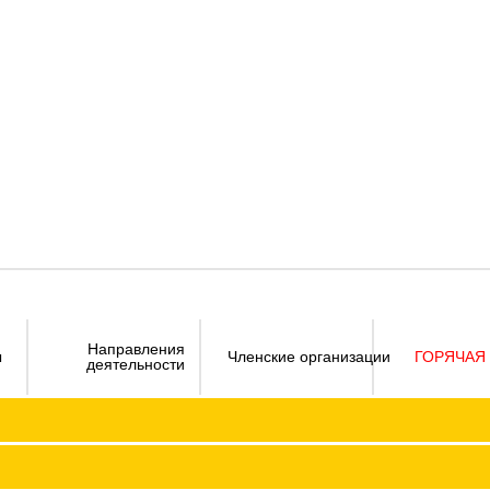
Направления
ы
Членские организации
ГОРЯЧАЯ
деятельности
Визитка
Устав 
Председатель ФПО