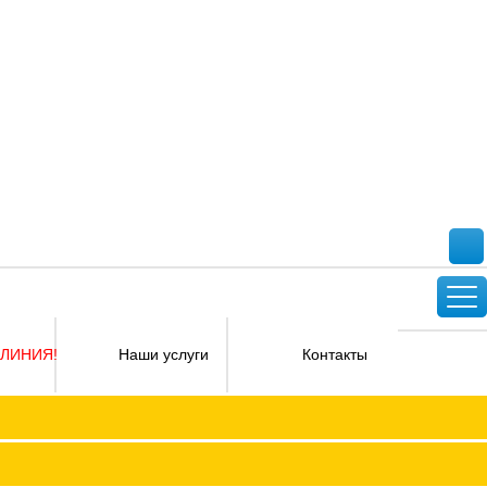
 ЛИНИЯ!
Наши услуги
Контакты
Версия для слабовидящих
ФПОКО с изменениями от 2026 года
Социальное партнерство
КО
Регламент
Защита прав