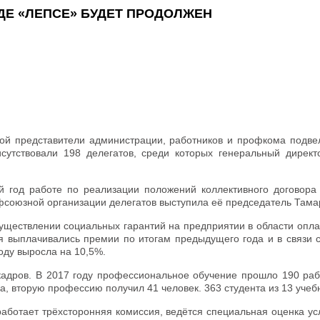
ДЕ «ЛЕПСЕ» БУДЕТ ПРОДОЛЖЕН
ой представители администрации, работников и профкома подвел
сутствовали 198 делегатов, среди которых генеральный директ
 год работе по реализации положений коллективного договора 
фсоюзной организации делегатов выступила её председатель Там
ествлении социальных гарантий на предприятии в области оплат
я выплачивались премии по итогам предыдущего года и в связи 
оду выросла на 10,5%.
кадров. В 2017 году профессиональное обучение прошло 190 раб
ка, вторую профессию получил 41 человек. 363 студента из 13 уче
аботает трёхсторонняя комиссия, ведётся специальная оценка ус