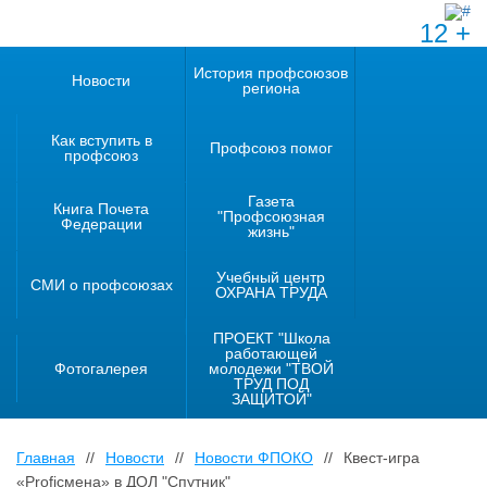
12 +
История профсоюзов
Новости
региона
Как вступить в
Профсоюз помог
профсоюз
Газета
Книга Почета
"Профсоюзная
Федерации
жизнь"
Учебный центр
СМИ о профсоюзах
ОХРАНА ТРУДА
ПРОЕКТ "Школа
работающей
Фотогалерея
молодежи "ТВОЙ
ТРУД ПОД
ЗАЩИТОЙ"
Главная
//
Новости
//
Новости ФПОКО
//
Квест-игра
«Profiсмена» в ДОЛ "Спутник"