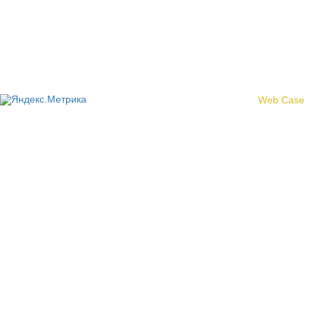
Политика конфиденциальности
© 2017 «Федерация профсоюзных организаций Кировской
области»
Создание сайта -
Web Case