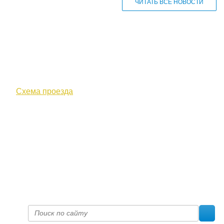
ЧИТАТЬ ВСЕ НОВОСТИ
610000, г. Киров, Кировская обл.,
ул. Московская, д. 10
Схема проезда
+7 (8332) 38-52-54
Факс +7 (8332) 38-23-00
prof@inform28.kirov.ru
fpoko@list.ru