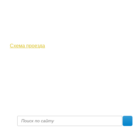
610000, г. Киров, Кировская обл.,
ул. Московская, д. 10
Схема проезда
+7 (8332) 38-52-54
Факс +7 (8332) 38-23-00
prof@inform28.kirov.ru
fpoko@list.ru
Политика конфиденциальности