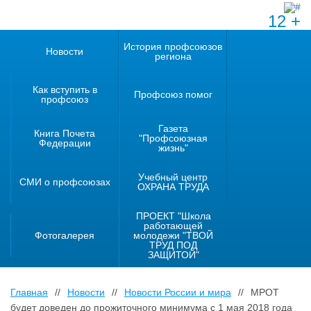
12 +
История профсоюзов
Новости
региона
Как вступить в
Профсоюз помог
профсоюз
Газета
Книга Почета
"Профсоюзная
Федерации
жизнь"
Учебный центр
СМИ о профсоюзах
ОХРАНА ТРУДА
ПРОЕКТ "Школа
работающей
Фотогалерея
молодежи "ТВОЙ
ТРУД ПОД
ЗАЩИТОЙ"
Главная
//
Новости
//
Новости России и мира
//
МРОТ
будет доведен до прожиточного минимума с 1 мая 2018 года