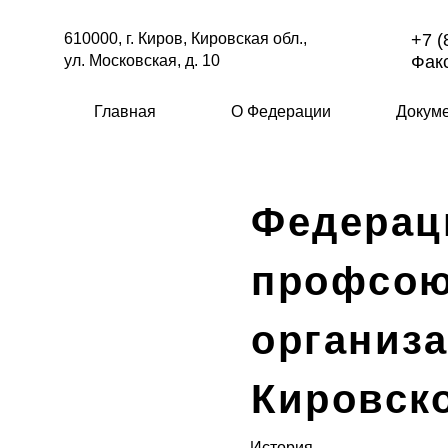
610000, г. Киров, Кировская обл.,
+7 (
ул. Московская, д. 10
Факс
Главная
О Федерации
Докум
Федерац
профсо
организ
Кировск
История