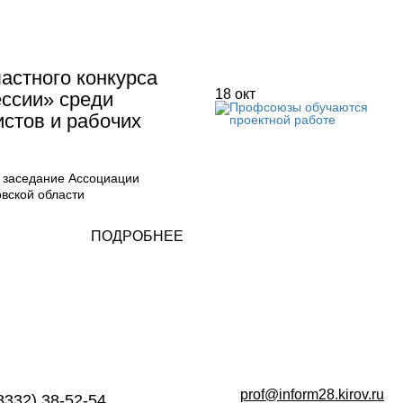
астного конкурса
18
окт
ссии» среди
стов и рабочих
 заседание Ассоциации
вской области
ПОДРОБНЕЕ
prof@inform28.kirov.ru
8332) 38-52-54