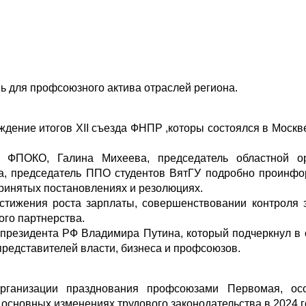
 для профсоюзного актива отраслей региона.
дение итогов XII съезда ФНПР ,которы состоялся в Москве
ь ФПОКО, Галина Михеева, председатель областной ор
а, председатель ППО студентов ВятГУ подробно проинф
ринятых постановлениях и резолюциях.
стижения роста зарплаты, совершенствовании контроля 
ого партнерства.
 президента РФ Владимира Путина, который подчеркнул в 
представителей власти, бизнеса и профсоюзов.
ганизации празднования профсоюзами Первомая, осо
основных изменениях трудового законодательства в 2024 г