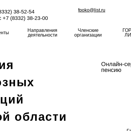
fpoko@list.ru
8332) 38-52-54
 +7 (8332) 38-23-00
Направления
Членские
ГО
енты
деятельности
организации
ЛИ
ия
Онлайн-се
пенсию
юзных
аций
ой области
Г