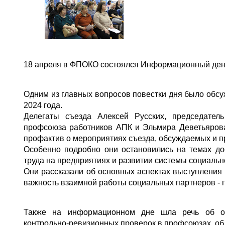
18 апреля в ФПОКО состоялся Информационный день
Одним из главных вопросов повестки дня было обсуж
2024 года.
Делегаты съезда Алексей Русских, председател
профсоюза работников АПК и Эльмира Деветьяров
профактив о мероприятиях съезда, обсуждаемых и п
Особенно подробно они остановились на темах до
труда на предприятиях и развитии системы социальн
Они рассказали об основных аспектах выступления
важность взаимной работы социальных партнеров - 
Также на информационном дне шла речь об ор
контрольно-ревизионных проверок в профсоюзах, об 