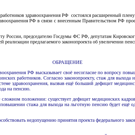
работников здравоохранения РФ состоялся расширенный пленум
авоохранения РФ в связи с внесенным Правительством РФ про
нту России, председателю Госдумы ФС РФ, депутатам Кировско
й реализации предлагаемого законопроекта об увеличении пенс
ОБРАЩЕНИЕ
авоохранения РФ высказывает своё несогласие по вопросу повы
инских работников. Согласно законопроекту, стаж для выхода
системе здравоохранения, вызвав ещё больший дефицит медицинс
ода на пенсию.
е сложном положении: существует дефицит медицинских кадров
о повышении стажа для выхода на льготную пенсию будет ещё о
пособствовать недопущению принятия проекта федерального зако