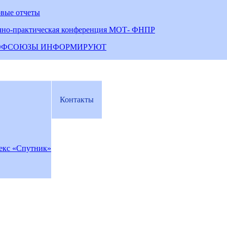
овые отчеты
чно-практическая конференция МОТ- ФНПР
ОФСОЮЗЫ ИНФОРМИРУЮТ
Контакты
екс «Спутник»