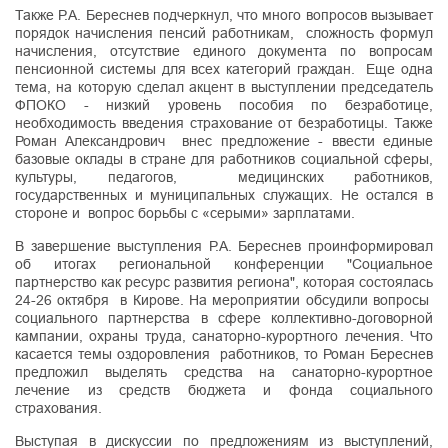
Также Р.А. Береснев подчеркнул, что много вопросов вызывает
порядок начисления пенсий работникам, сложность формул
начисления, отсутствие единого документа по вопросам
пенсионной системы для всех категорий граждан. Еще одна
тема, на которую сделал акцент в выступлении председатель
ФПОКО - низкий уровень пособия по безработице,
необходимость введения страхование от безработицы. Также
Роман Александрович внес предложение - ввести единые
базовые оклады в стране для работников социальной сферы,
культуры, педагогов, медицинских работников,
государственных и муниципальных служащих. Не остался в
стороне и вопрос борьбы с «серыми» зарплатами.
В завершение выступления Р.А. Береснев проинформировал
об итогах региональной конференции "Социальное
партнерство как ресурс развития региона", которая состоялась
24-26 октября в Кирове. На мероприятии обсудили вопросы
социального партнерства в сфере коллективно-договорной
кампании, охраны труда, санаторно-курортного лечения. Что
касается темы оздоровления работников, то Роман Береснев
предложил выделять средства на санаторно-курортное
лечение из средств бюджета и фонда социального
страхования.
Выступая в дискуссии по предложениям из выступлений,