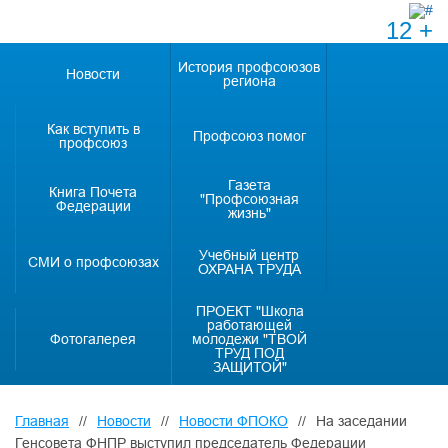
12 +
История профсоюзов
Новости
региона
Как вступить в
Профсоюз помог
профсоюз
Газета
Книга Почета
"Профсоюзная
Федерации
жизнь"
Учебный центр
СМИ о профсоюзах
ОХРАНА ТРУДА
ПРОЕКТ "Школа
работающей
Фотогалерея
молодежи "ТВОЙ
ТРУД ПОД
ЗАЩИТОЙ"
Главная
//
Новости
//
Новости ФПОКО
//
На заседании
Генсовета ФНПР выступил председатель Федерации