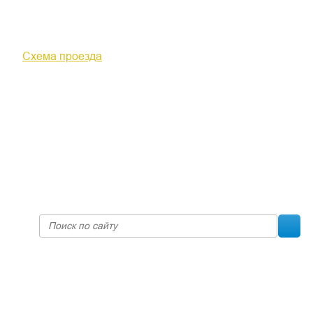
610000, г. Киров, Кировская обл.,
ул. Московская, д. 10
Схема проезда
+7 (8332) 38-52-54
Факс +7 (8332) 38-23-00
prof@inform28.kirov.ru
fpoko@list.ru
Политика конфиденциальности
© 2017 «Федерация профсоюзных организаций Кировской
области»