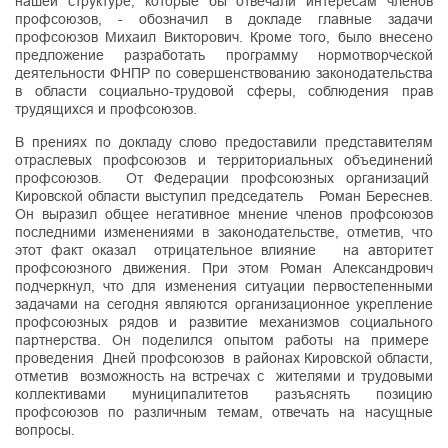
нашей структуре, которые бы отвечали интересам членов
профсоюзов, - обозначил в докладе главные задачи
профсоюзов Михаил Викторович. Кроме того, было внесено
предложение разработать программу нормотворческой
деятельности ФНПР по совершенствованию законодательства
в области социально-трудовой сферы, соблюдения прав
трудящихся и профсоюзов.
В прениях по докладу слово предоставили представителям
отраслевых профсоюзов и территориальных объединений
профсоюзов. От Федерации профсоюзных организаций
Кировской области выступил председатель Роман Береснев.
Он выразил общее негативное мнение членов профсоюзов
последними изменениями в законодательстве, отметив, что
этот факт оказал отрицательное влияние на авторитет
профсоюзного движения. При этом Роман Александрович
подчеркнул, что для изменения ситуации первостепенными
задачами на сегодня являются организационное укрепление
профсоюзных рядов и развитие механизмов социального
партнерства. Он поделился опытом работы на примере
проведения Дней профсоюзов в районах Кировской области,
отметив возможность на встречах с жителями и трудовыми
коллективами муниципалитетов разъяснять позицию
профсоюзов по различным темам, отвечать на насущные
вопросы.