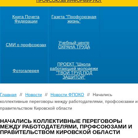
ПРОФСОЮЗЫ ИНФОРМИРУЮТ
Книга Почета
Газета "Профсоюзная
Федерации
жизнь"
Учебный центр
СМИ о профсоюзах
ОХРАНА ТРУДА
ПРОЕКТ "Школа
работающей молодежи
Фотогалерея
"ТВОЙ ТРУД ПОД
ЗАЩИТОЙ"
Главная
//
Новости
//
Новости ФПОКО
//
Начались
коллективные переговоры между работодателями, профсоюзами и
правительством Кировской области
НАЧАЛИСЬ КОЛЛЕКТИВНЫЕ ПЕРЕГОВОРЫ
МЕЖДУ РАБОТОДАТЕЛЯМИ, ПРОФСОЮЗАМИ И
ПРАВИТЕЛЬСТВОМ КИРОВСКОЙ ОБЛАСТИ