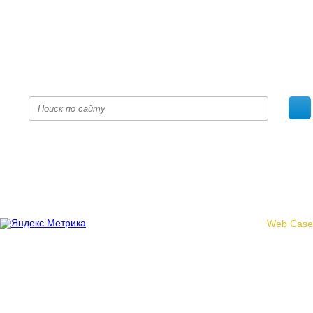
+7 (8332) 38-52-54
Факс +7 (8332) 38-23-00
prof@inform28.kirov.ru
fpoko@list.ru
Политика конфиденциальности
© 2017 «Федерация профсоюзных организаций Кировской
области»
Создание сайта -
Web Case