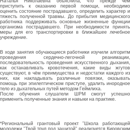
Наталья Николаевна объяснила, что прежде чем
приступить к оказанию первой помощи, необходимо
оценить состояние пострадавшего, определить характер и
тяжесть полученной травмы. До прибытия медицинского
работника поддерживать основные жизненные функции
организма пострадавшего. При необходимости принять
меры для его транспортировки в ближайшее лечебное
учреждение.
В ходе занятия обучающиеся работники изучили алгоритм
проведения сердечно-легочной реанимации,
последовательность проведения искусственного дыхания,
как останавливать кровотечения, какие виды жгутов
существуют, в чём преимущества и недостатки каждого из
них, как накладывать различные повязки, оказывать
помощь при эпилептическом приступе, удалить инородное
тело из дыхательных путей методом Геймлиха.
После обучения слушатели ШРМ смогут успешно
применить полученные знания и навыки на практике.
*Региональный грантовый проект "Школа работающей
молодежи "Твой труд под защитой" реализуется Кировским