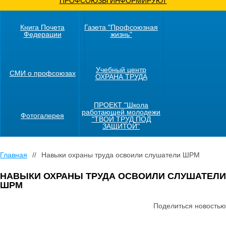
ПРОФСОЮЗЫ ИНФОРМИРУЮТ
Книга Почета
Газета "Профсоюзная
Федерации
жизнь"
Учебный центр
СМИ о профсоюзах
ОХРАНА ТРУДА
ПРОЕКТ "Школа
работающей молодежи
Фотогалерея
"ТВОЙ ТРУД ПОД
ЗАЩИТОЙ"
Главная
//
Навыки охраны труда освоили слушатели ШРМ
НАВЫКИ ОХРАНЫ ТРУДА ОСВОИЛИ СЛУШАТЕЛИ
ШРМ
Поделиться новостью