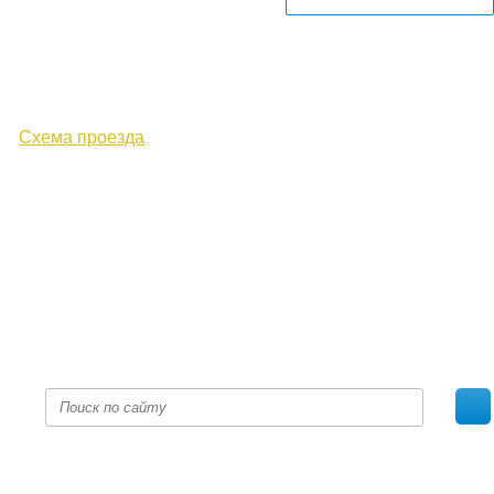
610000, г. Киров, Кировская обл.,
ул. Московская, д. 10
Схема проезда
+7 (8332) 38-52-54
Факс +7 (8332) 38-23-00
prof@inform28.kirov.ru
fpoko@list.ru
Политика конфиденциальности
© 2017 «Федерация профсоюзных организаций Кировской