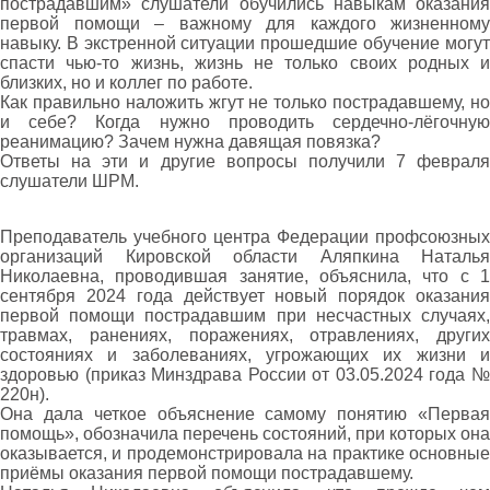
пострадавшим» слушатели обучились навыкам оказания
первой помощи ‒ важному для каждого жизненному
навыку. В экстренной ситуации прошедшие обучение могут
спасти чью-то жизнь, жизнь не только своих родных и
близких, но и коллег по работе.
Как правильно наложить жгут не только пострадавшему, но
и себе? Когда нужно проводить сердечно-лёгочную
реанимацию? Зачем нужна давящая повязка?
Ответы на эти и другие вопросы получили 7 февраля
слушатели ШРМ.
Преподаватель учебного центра Федерации профсоюзных
организаций Кировской области Аляпкина Наталья
Николаевна, проводившая занятие, объяснила, что с 1
сентября 2024 года действует новый порядок оказания
первой помощи пострадавшим при несчастных случаях,
травмах, ранениях, поражениях, отравлениях, других
состояниях и заболеваниях, угрожающих их жизни и
здоровью (приказ Минздрава России от 03.05.2024 года №
220н).
Она дала четкое объяснение самому понятию «Первая
помощь», обозначила перечень состояний, при которых она
оказывается, и продемонстрировала на практике основные
приёмы оказания первой помощи пострадавшему.