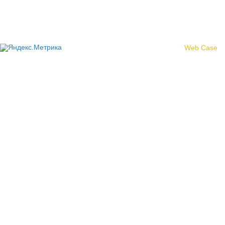
© 2017 «Федерация профсоюзных организаций Кировской
области»
Создание сайта -
Web Case