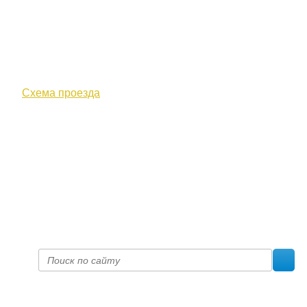
610000, г. Киров, Кировская обл.,
ул. Московская, д. 10
Схема проезда
+7 (8332) 38-52-54
Факс +7 (8332) 38-23-00
prof@inform28.kirov.ru
fpoko@list.ru
Политика конфиденциальности