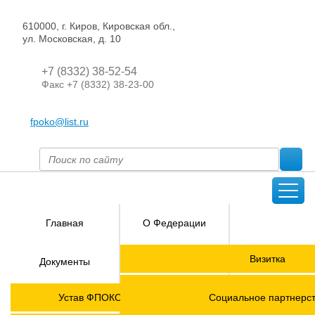
610000, г. Киров, Кировская обл.,
ул. Московская, д. 10
+7 (8332) 38-52-54
Факс +7 (8332) 38-23-00
fpoko@list.ru
Главная
О Федерации
Направления
Визитка
Документы
деятельности
Председатель ФПОК
Членские
ГОРЯЧАЯ
Устав ФПОКО с изменениями от 2026 года
Социальное партнерс
организации
ЛИНИЯ!