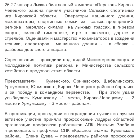
26-27 января Лыжно-биатлонный комплекс «Перекоп» Кирово-
Чепецкого района принял участников Сельских спортивных
игр Кировской области. Операторы машинного доения,
механизаторы, спортивные семьи из сельхозпредприятий
региона мерялись силами на лыжных трассах, в гиревом
спорте, силовой гимнастике, игре в шахматы, дартсе и
стрельбе. Оценивали и мастерство механизаторов в вождении
техники, операторов машинного доения - в сборке –
разборке доильного аппарата.
Соревнования проходили под эгидой Министерства спорта и
молодежной политики региона и Министерства сельского
хозяйства и продовольствия области.
Представители Куменского, Оричевского, Шабалинского,
Уржумского, Юрьянского, Кирово-Чепецкого районов боролись
и за победу в командном первенстве. При этом удача
улыбнулась Куменскому -1 место, Кирово-Чепецкому – 2
место и Уржумскому - 3 место - районам.
В организации, проведении и награждении лучших из лучших
активное участие приняли профсоюзные лидеры областной
организации профсоюза работников АПК. Наталия Злобина
-председатель профкома СПК «Красное знамя» Куменского
района, Елена Дуева – председатель райкома профсоюза