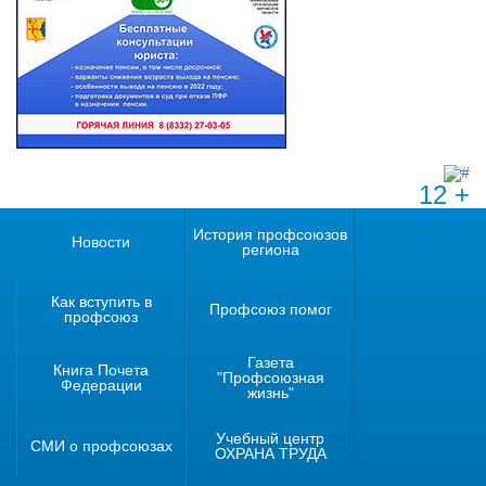
12 +
История профсоюзов
Новости
региона
Как вступить в
Профсоюз помог
профсоюз
Газета
Книга Почета
"Профсоюзная
Федерации
жизнь"
Учебный центр
СМИ о профсоюзах
ОХРАНА ТРУДА