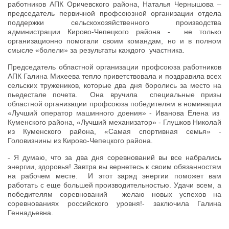
работников АПК Оричевского района, Наталья Чернышова –
председатель первичной профсоюзной организации отдела
поддержки сельскохозяйственного производства
администрации Кирово-Чепецкого района - не только
организационно помогали своим командам, но и в полном
смысле «болели» за результаты каждого участника.
Председатель областной организации профсоюза работников
АПК Галина Михеева тепло приветствовала и поздравила всех
сельских тружеников, которые два дня боролись за место на
пьедестале почета. Она вручила специальные призы
областной организации профсоюза победителям в номинации
«Лучший оператор машинного доения» - Иванова Елена из
Куменского района, «Лучший механизатор» - Глушков Николай
из Куменского района, «Самая спортивная семья» -
Головизнины из Кирово-Чепецкого района.
- Я думаю, что за два дня соревнований вы все набрались
энергии, здоровья! Завтра вы вернетесь к своим обязанностям
на рабочем месте. И этот заряд энергии поможет вам
работать с еще большей производительностью. Удачи всем, а
победителям соревнований желаю новых успехов на
соревнованиях российского уровня!- заключила Галина
Геннадьевна.