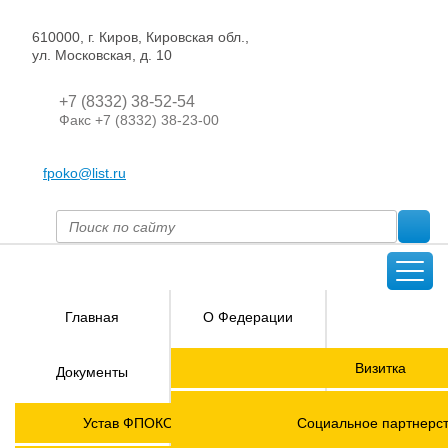
610000, г. Киров, Кировская обл.,
ул. Московская, д. 10
+7 (8332) 38-52-54
Факс +7 (8332) 38-23-00
fpoko@list.ru
Главная
О Федерации
Направления
Визитка
Документы
деятельности
Председатель ФПОК
Членские
ГОРЯЧАЯ
Устав ФПОКО с изменениями от 2026 года
Социальное партнерс
организации
ЛИНИЯ!