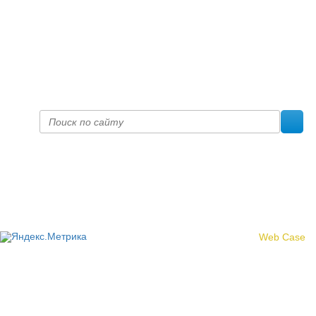
+7 (8332) 38-52-54
Факс +7 (8332) 38-23-00
prof@inform28.kirov.ru
fpoko@list.ru
Политика конфиденциальности
© 2017 «Федерация профсоюзных организаций Кировской
области»
Создание сайта -
Web Case