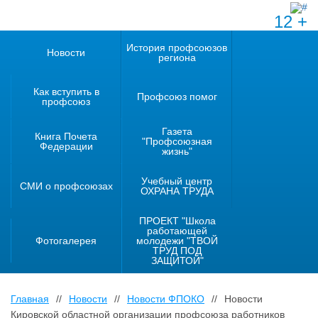
12 +
История профсоюзов
Новости
региона
Как вступить в
Профсоюз помог
профсоюз
Газета
Книга Почета
"Профсоюзная
Федерации
жизнь"
Учебный центр
СМИ о профсоюзах
ОХРАНА ТРУДА
ПРОЕКТ "Школа
работающей
Фотогалерея
молодежи "ТВОЙ
ТРУД ПОД
ЗАЩИТОЙ"
Главная
//
Новости
//
Новости ФПОКО
//
Новости
Кировской областной организации профсоюза работников