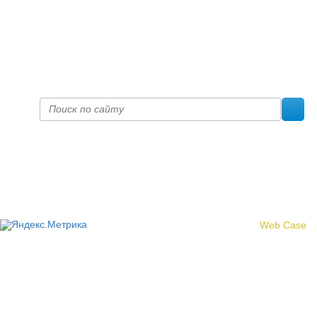
+7 (8332) 38-52-54
Факс +7 (8332) 38-23-00
prof@inform28.kirov.ru
fpoko@list.ru
Политика конфиденциальности
© 2017 «Федерация профсоюзных организаций Кировской
области»
Создание сайта -
Web Case