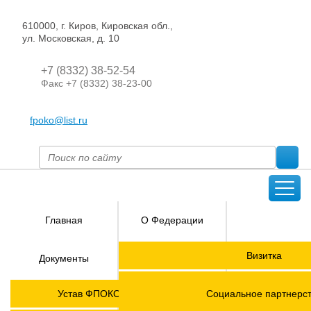
610000, г. Киров, Кировская обл.,
ул. Московская, д. 10
+7 (8332) 38-52-54
Факс +7 (8332) 38-23-00
fpoko@list.ru
Главная
О Федерации
Направления
Визитка
Документы
деятельности
Председатель ФПОК
Членские
ГОРЯЧАЯ
Устав ФПОКО с изменениями от 2026 года
Социальное партнерс
организации
ЛИНИЯ!