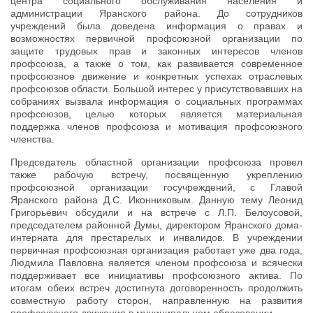
центра социального обслуживания населения и
администрации Яранского района. До сотрудников
учреждений была доведена информация о правах и
возможностях первичной профсоюзной организации по
защите трудовых прав и законных интересов членов
профсоюза, а также о том, как развивается современное
профсоюзное движение и конкретных успехах отраслевых
профсоюзов области. Большой интерес у присутствовавших на
собраниях вызвала информация о социальных программах
профсоюзов, целью которых является материальная
поддержка членов профсоюза и мотивация профсоюзного
членства.
Председатель областной организации профсоюза провел
также рабочую встречу, посвященную укреплению
профсоюзной организации госучреждений, с Главой
Яранского района Д.С. Иконниковым. Данную тему Леонид
Григорьевич обсудили и на встрече с Л.П. Белоусовой,
председателем районной Думы, директором Яранского дома-
интерната для престарелых и инвалидов. В учреждении
первичная профсоюзная организация работает уже два года,
Людмила Павловна является членом профсоюза и всячески
поддерживает все инициативы профсоюзного актива. По
итогам обеих встреч достигнута договоренность продолжить
совместную работу сторон, направленную на развития
профсоюзного движения в муниципальном образовании.