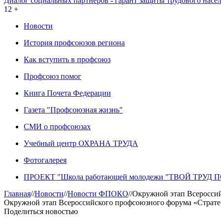
Диалог социальных партнеров - гарант защиты трудового насе
12 +
Новости
История профсоюзов региона
Как вступить в профсоюз
Профсоюз помог
Книга Почета Федерации
Газета "Профсоюзная жизнь"
СМИ о профсоюзах
Учебный центр ОХРАНА ТРУДА
Фотогалерея
ПРОЕКТ "Школа работающей молодежи "ТВОЙ ТРУД
Главная
//
Новости
//
Новости ФПОКО
//
Окружной этап Всероссий
Окружной этап Всероссийского профсоюзного форума «Страте
Поделиться новостью