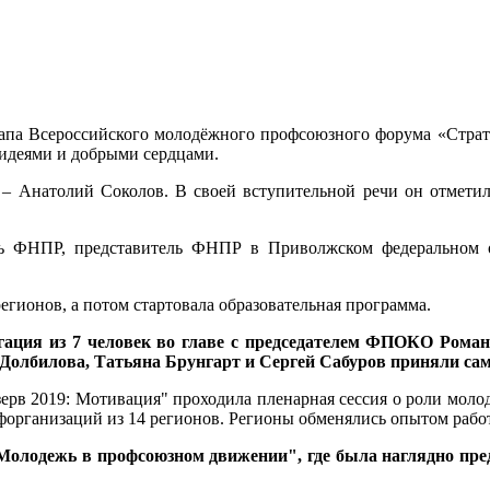
тапа Всероссийского молодёжного профсоюзного форума «Страт
идеями и добрыми сердцами.
Анатолий Соколов. В своей вступительной речи он отметил
рь ФНПР, представитель ФНПР в Приволжском федеральном о
гионов, а потом стартовала образовательная программа.
гация из 7 человек во главе с председателем ФПОКО Рома
Долбилова, Татьяна Брунгарт и Сергей Сабуров приняли сам
рв 2019: Мотивация" проходила пленарная сессия о роли моло
организаций из 14 регионов. Регионы обменялись опытом рабо
олодежь в профсоюзном движении", где была наглядно пре