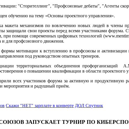
ивации: "Сторителлинг", "Профсоюзные дебаты", "Агенты скор
ен обучению на тему «Основы проектного управления».
ка макета механизмов по вовлечению новых людей в члены про
 защищали свои проекты перед всеми участниками форума. Стои
и, при помощи современных цифровых технологий (www.mentime
ка и для профсоюзного движения.
 формы мотивации к вступлению в профсоюзы и активизации в 
направления под руководством опытных тренеров.
оциации территориальных объединения профорганизаций А.
стоверения о повышении квалификации в области проектного у
рили всех участников форума за активную и продуктивную р
ки мероприятия и радушный приём.
ров
Скажи "НЕТ" зарплате в конверте
ДОЛ Спутник
СОЮЗОВ ЗАПУСКАЕТ ТУРНИР ПО КИБЕРСПОР