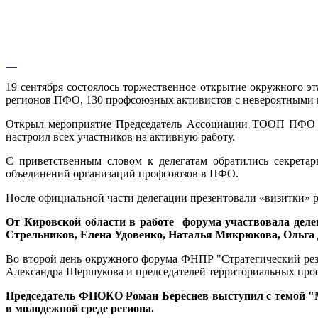
19 сентября состоялось торжественное открытие окружного э
регионов ПФО, 130 профсоюзных активистов с невероятными 
Открыл мероприятие Председатель Ассоциации ТООП ПФО – 
настроил всех участников на активную работу.
С приветственным словом к делегатам обратились секрета
объединений организаций профсоюзов в ПФО.
После официальной части делегации презентовали «визитки» ре
От Кировской области в работе форума участвовала деле
Стрельников, Елена Удовенко, Наталья Микрюкова, Ольга 
Во второй день окружного форума ФНПР "Стратегический резе
Александра Шершукова и председателей территориальных проф
Председатель ФПОКО Роман Береснев выступил с темой "М
в молодежной среде региона.