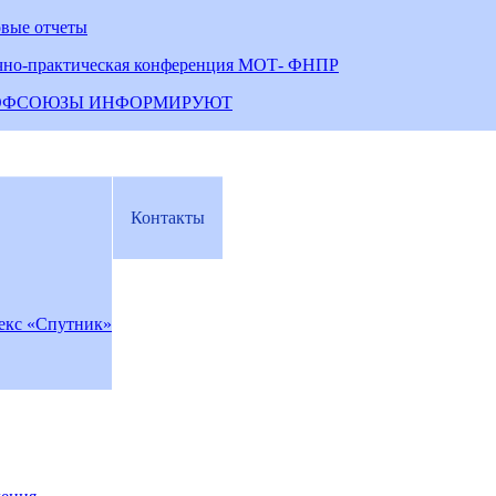
овые отчеты
чно-практическая конференция МОТ- ФНПР
ОФСОЮЗЫ ИНФОРМИРУЮТ
Контакты
екс «Спутник»