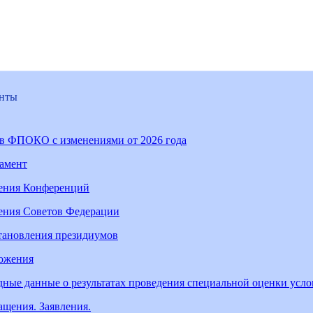
нты
ав ФПОКО с изменениями от 2026 года
ламент
ения Конференций
ения Советов Федерации
тановления президиумов
ожения
ные данные о результатах проведения специальной оценки усл
щения. Заявления.