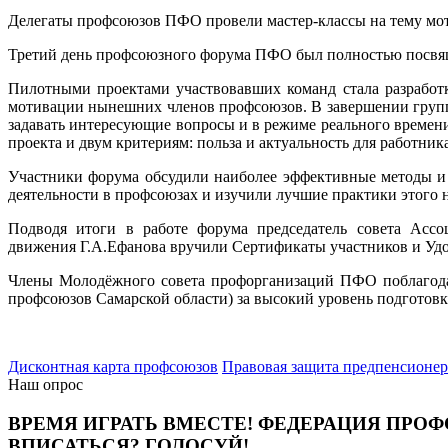
Делегаты профсоюзов ПФО провели мастер-классы на тему мот
Третий день профсоюзного форума ПФО был полностью посвящ
Пилотными проектами участвовавших команд стала разработ
мотивации нынешних членов профсоюзов. В завершении группы
задавать интересующие вопросы и в режиме реального времен
проекта и двум критериям: польза и актуальность для работни
Участники форума обсудили наиболее эффективные методы и
деятельности в профсоюзах и изучили лучшие практики этого 
Подводя итоги в работе форума председатель совета Асс
движения Г.А.Ефанова вручили Сертификаты участников и Удо
Члены Молодёжного совета профорганизаций ПФО поблагода
профсоюзов Самарской области) за высокий уровень подготов
Дисконтная карта профсоюзов
Правовая защита предпенсионе
Наш опрос
ВРЕМЯ ИГРАТЬ ВМЕСТЕ! ФЕДЕРАЦИЯ ПРОФ
ВПИСАТЬСЯ? ГОЛОСУЙ!