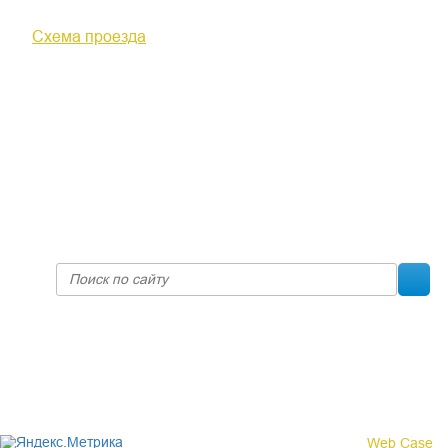
ул. Московская, д. 10
Схема проезда
+7 (8332) 38-52-54
Факс +7 (8332) 38-23-00
prof@inform28.kirov.ru
fpoko@list.ru
Политика конфиденциальности
© 2017 «Федерация профсоюзных организаций Кировской
области»
Создание сайта -
Web Case