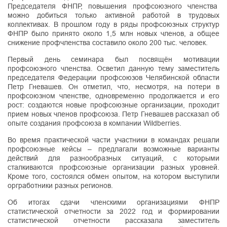
Председателя ФНПР, повышения профсоюзного членства
можно добиться только активной работой в трудовых
коллективах. В прошлом году в ряды профсоюзных структур
ФНПР было принято около 1,5 млн новых членов, а общее
снижение профчленства составило около 200 тыс. человек.
Первый день семинара был посвящён мотивации
профсоюзного членства. Осветил данную тему заместитель
председателя Федерации профсоюзов Челябинской области
Петр Гневашев. Он отметил, что, несмотря, на потери в
профсоюзном членстве, одновременно продолжается и его
рост: создаются новые профсоюзные организации, проходит
прием новых членов профсоюза. Петр Гневашев рассказал об
опыте создания профсоюза в компании Wildberries.
Во время практической части участники в командах решали
профсоюзные кейсы – предлагали возможные варианты
действий для разнообразных ситуаций, с которыми
сталкиваются профсоюзные организации разных уровней.
Кроме того, состоялся обмен опытом, на котором выступили
оргработники разных регионов.
Об итогах сдачи членскими организациями ФНПР
статистической отчетности за 2022 год и формировании
статистической отчетности рассказала заместитель