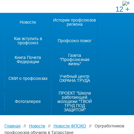
12 +
История профсоюзов
Новости
региона
Как вступить в
Профсоюз помог
профсоюз
Газета
Книга Почета
"Профсоюзная
Федерации
жизнь"
Учебный центр
СМИ о профсоюзах
ОХРАНА ТРУДА
ПРОЕКТ "Школа
работающей
Фотогалерея
молодежи "ТВОЙ
ТРУД ПОД
ЗАЩИТОЙ"
Главная
//
Новости
//
Новости ФПОКО
//
Оргработников
профсоюзов обучили в Татарстане