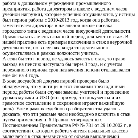
работа в дошкольном учреждении промышленного
предприятия, работа директором в школе с ведением часов
учебной нагрузки), которые успешно отсуживаются, у истицы
был период работы с 2010-2013 год, когда она работала
заместителем директора в начальной школе поселка
городского типа с ведением часов внеурочной деятельности.
Прямо сказать - очень сложный период для зачета в стаж. В
нашей практике есть примеры включения в стаж внеурочной
деятельности, но в случаях, когда эта деятельность
осуществлялась в рамках должности учитель.
А если бы этот период не удалось зачесть в стаж, то право
выхода на пенсию наступало бы через 3 года, и с учетом
переходного периода срок назначения пенсии откладывался
еще бы на 4 года.
В ходе досудебной документарной проверки было
обнаружено, что у истицы в этот сложный трехгодичный
период работы были случаи замены учителей и проведение
уроков музыки и ИЗО (вот пример, что документы и их
грамотное составление и сохранение играют важнейшую
роль). Уже в рамках судебного разбирательства удалось
доказать, что эти разовые часы необходимо включить в стаж
путем применения п. 6 Правил, утвержденных
Постановлением Правительства РФ № 781 от 29.10.2002 г., в
соответствии с которым работа учителя начальных классов
включается в стаж независимо от объема выполняемой