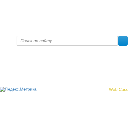
+7 (8332) 38-52-54
Факс +7 (8332) 38-23-00
prof@inform28.kirov.ru
fpoko@list.ru
Политика конфиденциальности
© 2017 «Федерация профсоюзных организаций Кировской
области»
Создание сайта -
Web Case