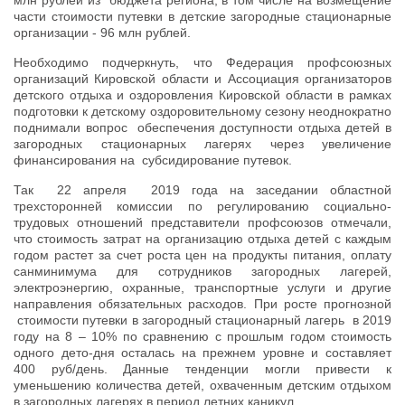
части стоимости путевки в детские загородные стационарные
организации - 96 млн рублей.
Необходимо подчеркнуть, что Федерация профсоюзных
организаций Кировской области и Ассоциация организаторов
детского отдыха и оздоровления Кировской области в рамках
подготовки к детскому оздоровительному сезону неоднократно
поднимали вопрос обеспечения доступности отдыха детей в
загородных стационарных лагерях через увеличение
финансирования на субсидирование путевок.
Так 22 апреля 2019 года на заседании областной
трехсторонней комиссии по регулированию социально-
трудовых отношений представители профсоюзов отмечали,
что стоимость затрат на организацию отдыха детей с каждым
годом растет за счет роста цен на продукты питания, оплату
санминимума для сотрудников загородных лагерей,
электроэнергию, охранные, транспортные услуги и другие
направления обязательных расходов. При росте прогнозной
стоимости путевки в загородный стационарный лагерь в 2019
году на 8 – 10% по сравнению с прошлым годом стоимость
одного дето-дня осталась на прежнем уровне и составляет
400 руб/день. Данные тенденции могли привести к
уменьшению количества детей, охваченным детским отдыхом
в загородных лагерях в период летних каникул.