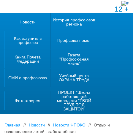
12 +
История профсоюзов
Новости
региона
Как вступить в
Профсоюз помог
профсоюз
Газета
Книга Почета
"Профсоюзная
Федерации
жизнь"
Учебный центр
СМИ о профсоюзах
ОХРАНА ТРУДА
ПРОЕКТ "Школа
работающей
Фотогалерея
молодежи "ТВОЙ
ТРУД ПОД
ЗАЩИТОЙ"
Главная
//
Новости
//
Новости ФПОКО
//
Отдых и
оздоровление детей - забота общая