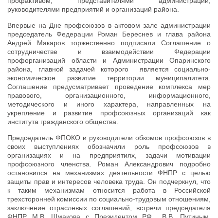
профактивом, представителями администрации,
руководителями предприятий и организаций района.
Впервые на Дне профсоюзов в актовом зале администрации
председатель Федерации Роман Береснев и глава района
Андрей Макаров торжественно подписали Соглашение о
сотрудничестве и взаимодействии Федерации
профорганизаций области и Администрации Опаринского
района, главной задачей которого является социально-
экономическое развитие территории муниципалитета.
Соглашение предусматривает проведение комплекса мер
правового, организационного, информационного,
методического и иного характера, направленных на
укрепление и развитие профсоюзных организаций как
института гражданского общества.
Председатель ФПОКО и руководители обкомов профсоюзов в
своих выступлениях обозначили роль профсоюзов в
организациях и на предприятиях, задачи мотивации
профсоюзного членства. Роман Александрович подробно
остановился на механизмах деятельности ФНПР с целью
защиты прав и интересов человека труда. Он подчеркнул, что
к таким механизмам относится работа в Российской
трехсторонней комиссии по социально-трудовым отношениям,
заключение отраслевых соглашений, встречи председателя
ФНПР М.В. Шмакова с Президентом РФ В.В. Путиным,