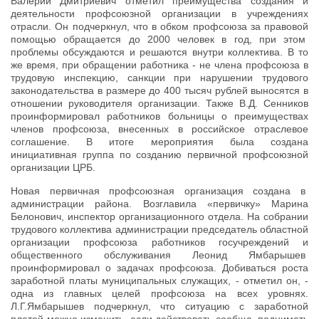
Валерий Дмитриевич отметил преимущества создания и
деятельности профсоюзной организации в учреждениях
отрасли. Он подчеркнул, что в обком профсоюза за правовой
помощью обращается до 2000 человек в год, при этом
проблемы обсуждаются и решаются внутри коллектива. В то
же время, при обращении работника - не члена профсоюза в
трудовую инспекцию, санкции при нарушении трудового
законодательства в размере до 400 тысяч рублей выносятся в
отношении руководителя организации. Также В.Д. Сенников
проинформировал работников больницы о преимуществах
членов профсоюза, внесенных в российское отраслевое
соглашение. В итоге мероприятия была создана
инициативная группа по созданию первичной профсоюзной
организации ЦРБ.
Новая первичная профсоюзная организация создана в
администрации района. Возглавила «первичку» Марина
Белонович, инспектор организационного отдела. На собрании
трудового коллектива администрации председатель областной
организации профсоюза работников госучреждений и
общественного обслуживания Леонид Ямбарышев
проинформировал о задачах профсоюза. Добиваться роста
заработной платы муниципальных служащих, - отметил он, -
одна из главных целей профсоюза на всех уровнях.
Л.Г.Ямбарышев подчеркнул, что ситуацию с заработной
платой можно изменить, если действовать сообща, поднимать