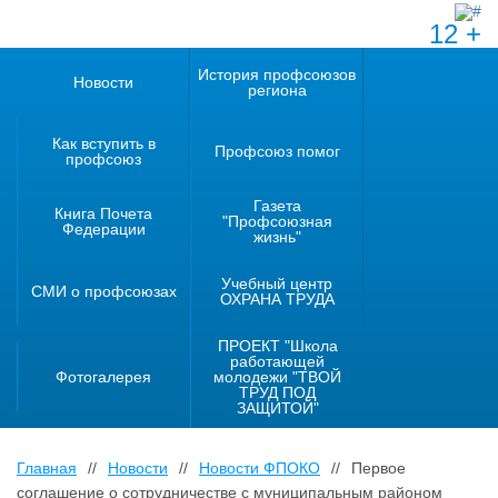
12 +
История профсоюзов
Новости
региона
Как вступить в
Профсоюз помог
профсоюз
Газета
Книга Почета
"Профсоюзная
Федерации
жизнь"
Учебный центр
СМИ о профсоюзах
ОХРАНА ТРУДА
ПРОЕКТ "Школа
работающей
Фотогалерея
молодежи "ТВОЙ
ТРУД ПОД
ЗАЩИТОЙ"
Главная
//
Новости
//
Новости ФПОКО
//
Первое
соглашение о сотрудничестве с муниципальным районом