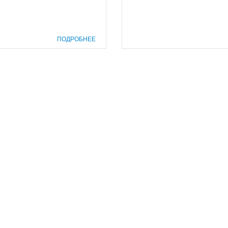
ПОДРОБНЕЕ
prof@inform28.kirov.ru
8332) 38-52-54
+7 (8332) 38-23-00
fpoko@list.ru
бласти»