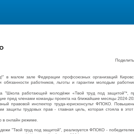
О
Поделить
д!" в малом зале Федерации профсоюзных организаций Кировс
 обязанности работников, льготы и гарантии молодым работни
кта "Школа работающей молодёжи «Твой труд под защитой"*, п
щие пред членами команды проекта на ближайшие месяцы 2024-202
вный правовой инспектор труда-юрисконсульт ФПОКО. Повышен
м защиты трудовых прав - главная цель, которая стояла в этот
р в онлайн режиме.
дежи "Твой труд под защитой", реализуется ФПОКО - победителем