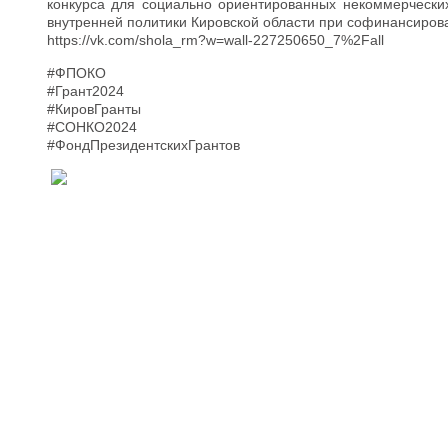
конкурса для социально ориентированных некоммерческих
внутренней политики Кировской области при софинансирова
https://vk.com/shola_rm?w=wall-227250650_7%2Fall
#ФПОКО
#Грант2024
#КировГранты
#СОНКО2024
#ФондПрезидентскихГрантов