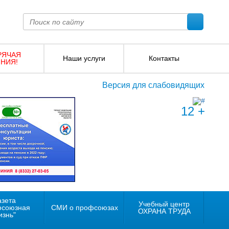
РЯЧАЯ
Наши услуги
Контакты
НИЯ!
Версия для слабовидящих
12 +
азета
Учебный центр
фсоюзная
СМИ о профсоюзах
ОХРАНА ТРУДА
изнь"