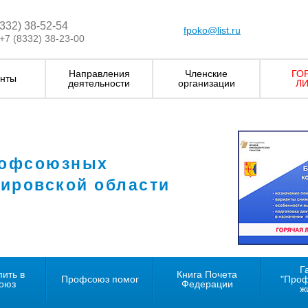
8332) 38-52-54
fpoko@list.ru
+7 (8332) 38-23-00
Направления
Членские
ГО
нты
деятельности
организации
ЛИ
рофсоюзных
Кировской области
Г
пить в
Книга Почета
Профсоюз помог
"Про
оюз
Федерации
ж