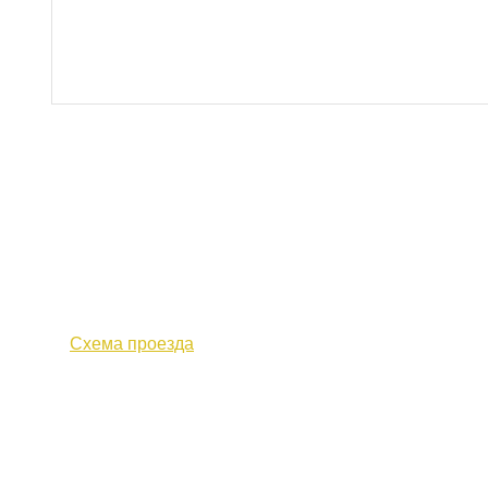
610000, г. Киров, Кировская обл.,
+7 (
ул. Московская, д. 10
Факс 
Схема проезда
Политика конфиденциальности
© 2017 «Федерация профсоюзных организаций Кировской о