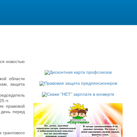
ся новостью
кой области
кам, защита
редседатель
5 гг.
ие правовой
 день перед
 грантового