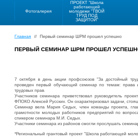
ПРОЕКТ "Школа
работающей
Фотогалерея
молодежи "ТВОЙ
ТРУД ПОД
ЗАЩИТОЙ"
Главная
//
Первый семинар ШРМ прошел успешно
ПЕРВЫЙ СЕМИНАР ШРМ ПРОШЕЛ УСПЕШН
7 октября в день акции профсоюзов "За достойный тру
проведен первый обучающий семинар по темам: права и
трудовых прав.
Участников семинара приветствовал руководитель прое
ФПОКО Алексей Русских. Он охарактеризовал задачи, стоя
Семинар вела Мария Седых, член команды проекта, гла
грамотности молодых работников предприятий по вопроса
спикером семинара М.И. Седых.
Участники семинара из районов смогли прослушать семина
*Региональный грантовый проект "Школа работающей моло