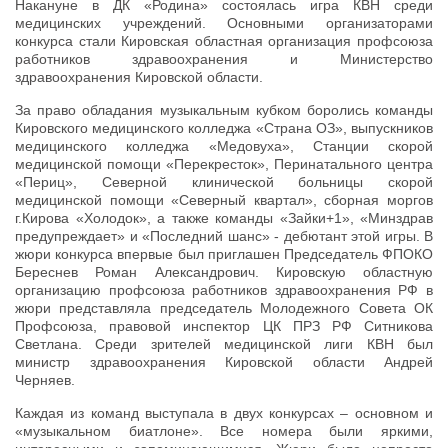
Накануне в ДК «Родина» состоялась игра КВН среди
медицинских учреждений. Основными организаторами
конкурса стали Кировская областная организация профсоюза
работников здравоохранения и Министерство
здравоохранения Кировской области.
За право обладания музыкальным кубком боролись команды
Кировского медицинского колледжа «Страна ОЗ», выпускников
медицинского колледжа «Медовуха», Станции скорой
медицинской помощи «Перекресток», Перинатального центра
«Периц», Северной клинической больницы скорой
медицинской помощи «Северный квартал», сборная моргов
г.Кирова «Холодок», а также команды «Зайки+1», «Минздрав
предупреждает» и «Последний шанс» - дебютант этой игры. В
жюри конкурса впервые был приглашен Председатель ФПОКО
Береснев Роман Александрович. Кировскую областную
организацию профсоюза работников здравоохранения РФ в
жюри представляла председатель Молодежного Совета ОК
Профсоюза, правовой инспектор ЦК ПРЗ РФ Ситникова
Светлана. Среди зрителей медицинской лиги КВН был
министр здравоохранения Кировской области Андрей
Черняев.
Каждая из команд выступала в двух конкурсах – основном и
«музыкальном биатлоне». Все номера были яркими,