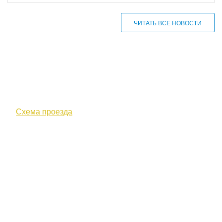
ЧИТАТЬ ВСЕ НОВОСТИ
610000, г. Киров, Кировская обл.,
ул. Московская, д. 10
Схема проезда
+7 (8332) 38-52-54
Факс +7 (8332) 38-23-00
prof@inform28.kirov.ru
fpoko@list.ru