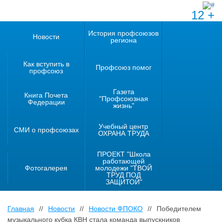
12 +
История профсоюзов
Новости
региона
Как вступить в
Профсоюз помог
профсоюз
Газета
Книга Почета
"Профсоюзная
Федерации
жизнь"
Учебный центр
СМИ о профсоюзах
ОХРАНА ТРУДА
ПРОЕКТ "Школа
работающей
Фотогалерея
молодежи "ТВОЙ
ТРУД ПОД
ЗАЩИТОЙ"
Главная
//
Новости
//
Новости ФПОКО
//
Победителем
музыкального кубка КВН стала команда выпускников