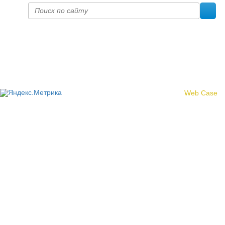
Политика конфиденциальности
© 2017 «Федерация профсоюзных организаций Кировской
области»
Создание сайта -
Web Case