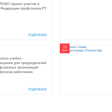
ФПОКО принял участие в
МС Федерации профсоюзов РТ
ПОДРОБНЕЕ
23
фев
оялся учебно -
вещание для председателей
фсоюзных организаций
офсоюза работников
ПОДРОБНЕЕ