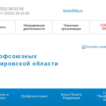
8332) 38-52-54
fpoko@list.ru
+7 (8332) 38-23-00
Направления
Членские
ГО
нты
деятельности
организации
ЛИ
рофсоюзных
Кировской области
Г
пить в
Книга Почета
Профсоюз помог
"Про
оюз
Федерации
ж