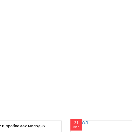
31
х и проблемах молодых
июл