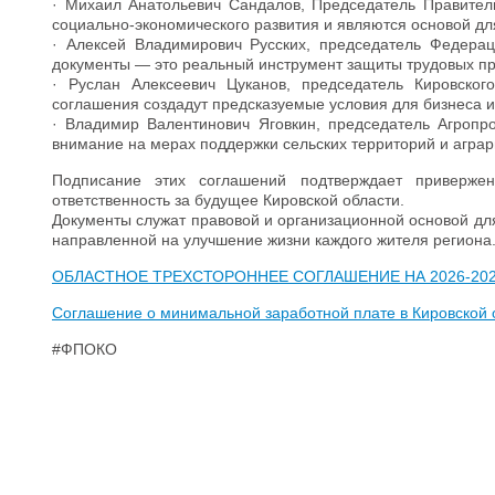
· Михаил Анатольевич Сандалов, Председатель Правитель
социально-экономического развития и являются основой дл
· Алексей Владимирович Русских, председатель Федерац
документы — это реальный инструмент защиты трудовых пр
· Руслан Алексеевич Цуканов, председатель Кировско
соглашения создадут предсказуемые условия для бизнеса и
· Владимир Валентинович Яговкин, председатель Агропр
внимание на мерах поддержки сельских территорий и аграр
Подписание этих соглашений подтверждает привержен
ответственность за будущее Кировской области.
Документы служат правовой и организационной основой д
направленной на улучшение жизни каждого жителя региона
ОБЛАСТНОЕ ТРЕХСТОРОННЕЕ СОГЛАШЕНИЕ НА 2026-20
Соглашение о минимальной заработной плате в Кировской о
#ФПОКО