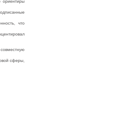
е ориентиры
подписанные
нность, что
кцентировал
совместную
овой сферы,