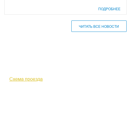
ПОДРОБНЕЕ
ЧИТАТЬ ВСЕ НОВОСТИ
610000, г. Киров, Кировская обл.,
ул. Московская, д. 10
Схема проезда
+7 (8332) 38-52-54
Факс +7 (8332) 38-23-00
prof@inform28.kirov.ru