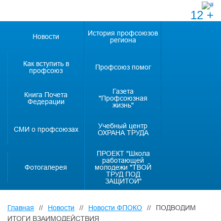
12 +
История профсоюзов
Новости
региона
Как вступить в
Профсоюз помог
профсоюз
Газета
Книга Почета
"Профсоюзная
Федерации
жизнь"
Учебный центр
СМИ о профсоюзах
ОХРАНА ТРУДА
ПРОЕКТ "Школа
работающей
Фотогалерея
молодежи "ТВОЙ
ТРУД ПОД
ЗАЩИТОЙ"
Главная
//
Новости
//
Новости ФПОКО
//
ПОДВОДИМ
ИТОГИ ВЗАИМОДЕЙСТВИЯ