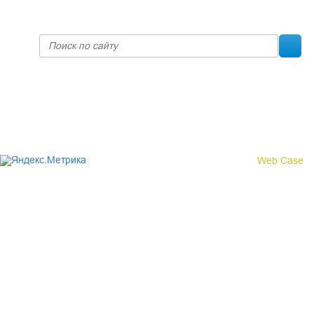
fpoko@list.ru
Политика конфиденциальности
© 2017 «Федерация профсоюзных организаций Кировской
области»
Создание сайта -
Web Case