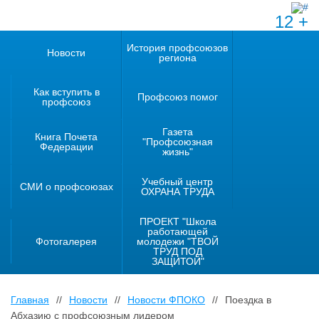
12 +
История профсоюзов
Новости
региона
Как вступить в
Профсоюз помог
профсоюз
Газета
Книга Почета
"Профсоюзная
Федерации
жизнь"
Учебный центр
СМИ о профсоюзах
ОХРАНА ТРУДА
ПРОЕКТ "Школа
работающей
Фотогалерея
молодежи "ТВОЙ
ТРУД ПОД
ЗАЩИТОЙ"
Главная
//
Новости
//
Новости ФПОКО
//
Поездка в
Абхазию с профсоюзным лидером