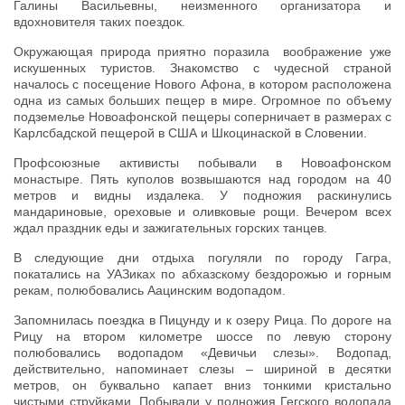
Галины Васильевны, неизменного организатора и
вдохновителя таких поездок.
Окружающая природа приятно поразила воображение уже
искушенных туристов. Знакомство с чудесной страной
началось с посещение Нового Афона, в котором расположена
одна из самых больших пещер в мире. Огромное по объему
подземелье Новоафонской пещеры соперничает в размерах с
Карлсбадской пещерой в США и Шкоцинаской в Словении.
Профсоюзные активисты побывали в Новоафонском
монастыре. Пять куполов возвышаются над городом на 40
метров и видны издалека. У подножия раскинулись
мандариновые, ореховые и оливковые рощи. Вечером всех
ждал праздник еды и зажигательных горских танцев.
В следующие дни отдыха погуляли по городу Гагра,
покатались на УАЗиках по абхазскому бездорожью и горным
рекам, полюбовались Аацинским водопадом.
Запомнилась поездка в Пицунду и к озеру Рица. По дороге на
Рицу на втором километре шоссе по левую сторону
полюбовались водопадом «Девичьи слезы». Водопад,
действительно, напоминает слезы – шириной в десятки
метров, он буквально капает вниз тонкими кристально
чистыми струйками. Побывали у подножия Гегского водопада