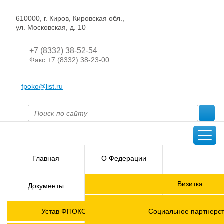
610000, г. Киров, Кировская обл.,
ул. Московская, д. 10
+7 (8332) 38-52-54
Факс +7 (8332) 38-23-00
fpoko@list.ru
Главная
О Федерации
Направления
Визитка
Документы
деятельности
Председатель ФПОК
Членские
ГОРЯЧАЯ
Устав ФПОКО с изменениями от 2026 года
Социальное партнерс
организации
ЛИНИЯ!