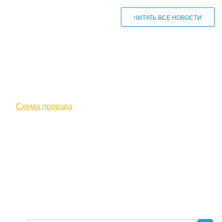
ЧИТАТЬ ВСЕ НОВОСТИ
610000, г. Киров, Кировская обл.,
ул. Московская, д. 10
Схема проезда
+7 (8332) 38-52-54
Факс +7 (8332) 38-23-00
prof@inform28.kirov.ru
fpoko@list.ru