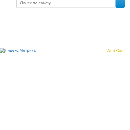
Политика конфиденциальности
© 2017 «Федерация профсоюзных организаций Кировской
области»
Создание сайта -
Web Case