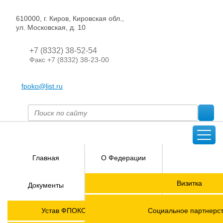
610000, г. Киров, Кировская обл.,
ул. Московская, д. 10
+7 (8332) 38-52-54
Факс +7 (8332) 38-23-00
fpoko@list.ru
Главная
О Федерации
Направления
Визитка
Документы
деятельности
Председатель ФПОК
Членские
ГОРЯЧАЯ
Устав ФПОКО с изменениями от 2026 года
Социальное партнерс
организации
ЛИНИЯ!