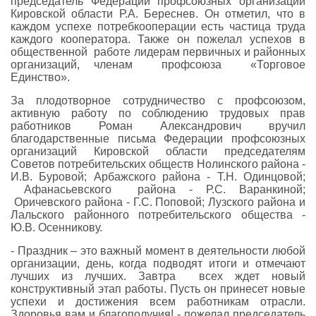
председатель Федерации профсоюзных организаций
Кировской области Р.А. Береснев. Он отметил, что в
каждом успехе потребкооперации есть частица труда
каждого кооператора. Также он пожелал успехов в
общественной работе лидерам первичных и районных
организаций, членам профсоюза «Торговое
Единство».
За плодотворное сотрудничество с профсоюзом,
активную работу по соблюдению трудовых прав
работников Роман Александрович вручил
благодарственные письма Федерации профсоюзных
организаций Кировской области председателям
Советов потребительских обществ Нолинского района -
И.В. Буровой; Арбажского района - Т.Н. Одинцовой;
Афанасьевского района - Р.С. Варанкиной;
Оричевского района - Г.С. Поповой; Лузского района и
Лальского районного потребительского общества -
Ю.В. Осенникову.
- Праздник – это важный момент в деятельности любой
организации, день, когда подводят итоги и отмечают
лучших из лучших. Завтра всех ждет новый
конструктивный этап работы. Пусть он принесет новые
успехи и достижения всем работникам отрасли.
Здоровья вам и благополучия! - пожелал председатель