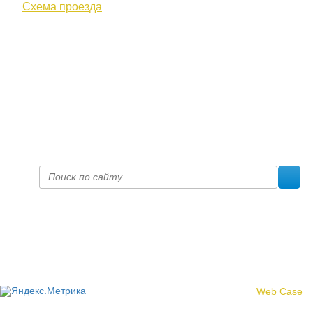
Схема проезда
+7 (8332) 38-52-54
Факс +7 (8332) 38-23-00
prof@inform28.kirov.ru
fpoko@list.ru
Политика конфиденциальности
© 2017 «Федерация профсоюзных организаций Кировской
области»
Создание сайта -
Web Case