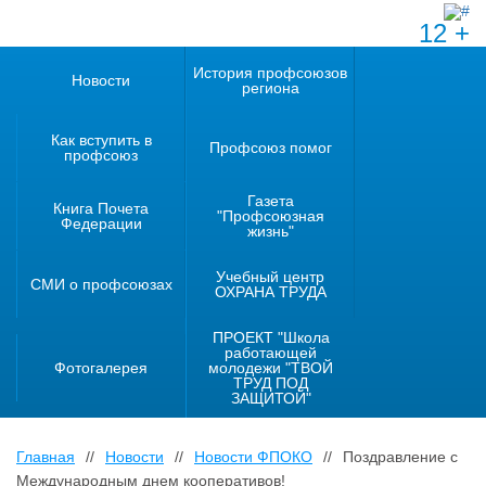
12 +
История профсоюзов
Новости
региона
Как вступить в
Профсоюз помог
профсоюз
Газета
Книга Почета
"Профсоюзная
Федерации
жизнь"
Учебный центр
СМИ о профсоюзах
ОХРАНА ТРУДА
ПРОЕКТ "Школа
работающей
Фотогалерея
молодежи "ТВОЙ
ТРУД ПОД
ЗАЩИТОЙ"
Главная
//
Новости
//
Новости ФПОКО
//
Поздравление с
Международным днем кооперативов!