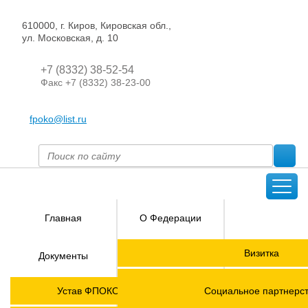
610000, г. Киров, Кировская обл.,
ул. Московская, д. 10
+7 (8332) 38-52-54
Факс +7 (8332) 38-23-00
fpoko@list.ru
Главная
О Федерации
Направления
Визитка
Документы
деятельности
Председатель ФПОК
Членские
ГОРЯЧАЯ
Устав ФПОКО с изменениями от 2026 года
Социальное партнерс
организации
ЛИНИЯ!