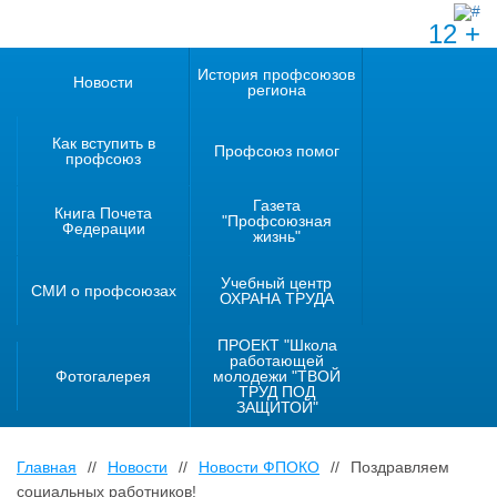
12 +
История профсоюзов
Новости
региона
Как вступить в
Профсоюз помог
профсоюз
Газета
Книга Почета
"Профсоюзная
Федерации
жизнь"
Учебный центр
СМИ о профсоюзах
ОХРАНА ТРУДА
ПРОЕКТ "Школа
работающей
Фотогалерея
молодежи "ТВОЙ
ТРУД ПОД
ЗАЩИТОЙ"
Главная
//
Новости
//
Новости ФПОКО
//
Поздравляем
социальных работников!