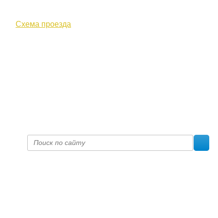
ул. Московская, д. 10
Схема проезда
+7 (8332) 38-52-54
Факс +7 (8332) 38-23-00
prof@inform28.kirov.ru
fpoko@list.ru
Политика конфиденциальности
© 2017 «Федерация профсоюзных организаций Кировской
области»