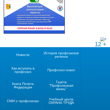
12 +
История профсоюзов
Новости
региона
Как вступить в
Профсоюз помог
профсоюз
Газета
Книга Почета
"Профсоюзная
Федерации
жизнь"
Учебный центр
СМИ о профсоюзах
ОХРАНА ТРУДА