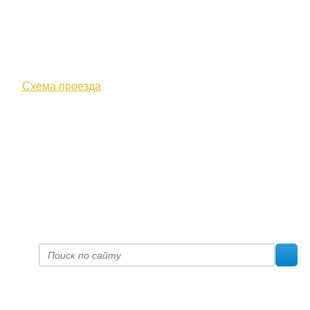
610000, г. Киров, Кировская обл.,
ул. Московская, д. 10
Схема проезда
+7 (8332) 38-52-54
Факс +7 (8332) 38-23-00
prof@inform28.kirov.ru
fpoko@list.ru
Политика конфиденциальности
© 2017 «Федерация профсоюзных организаций Кировской