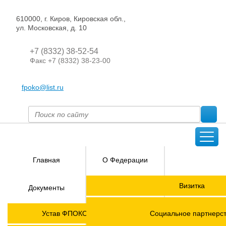
610000, г. Киров, Кировская обл.,
ул. Московская, д. 10
+7 (8332) 38-52-54
Факс +7 (8332) 38-23-00
fpoko@list.ru
Главная
О Федерации
Направления
Визитка
Документы
деятельности
Председатель ФПОК
Членские
ГОРЯЧАЯ
Устав ФПОКО с изменениями от 2026 года
Социальное партнерс
организации
ЛИНИЯ!