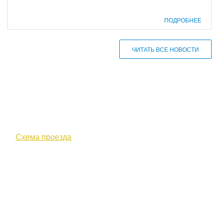
ПОДРОБНЕЕ
ЧИТАТЬ ВСЕ НОВОСТИ
610000, г. Киров, Кировская обл.,
ул. Московская, д. 10
Схема проезда
+7 (8332) 38-52-54
Факс +7 (8332) 38-23-00