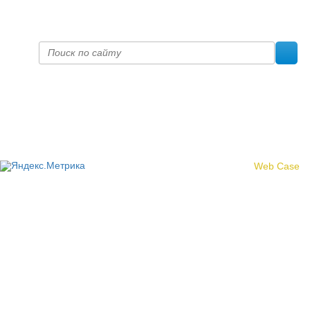
prof@inform28.kirov.ru
fpoko@list.ru
Политика конфиденциальности
© 2017 «Федерация профсоюзных организаций Кировской
области»
Создание сайта -
Web Case