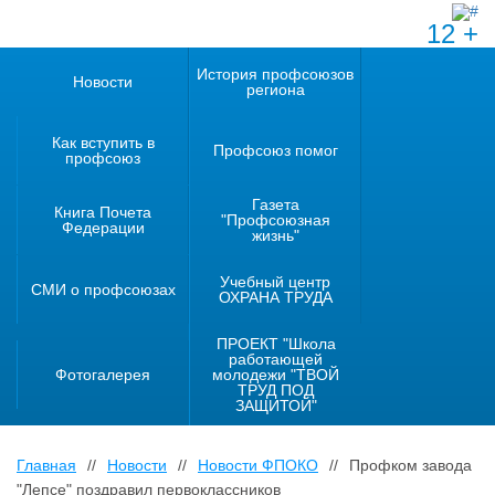
12 +
История профсоюзов
Новости
региона
Как вступить в
Профсоюз помог
профсоюз
Газета
Книга Почета
"Профсоюзная
Федерации
жизнь"
Учебный центр
СМИ о профсоюзах
ОХРАНА ТРУДА
ПРОЕКТ "Школа
работающей
Фотогалерея
молодежи "ТВОЙ
ТРУД ПОД
ЗАЩИТОЙ"
Главная
//
Новости
//
Новости ФПОКО
//
Профком завода
"Лепсе" поздравил первоклассников