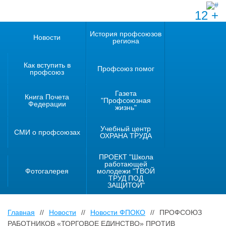
12 +
История профсоюзов
Новости
региона
Как вступить в
Профсоюз помог
профсоюз
Газета
Книга Почета
"Профсоюзная
Федерации
жизнь"
Учебный центр
СМИ о профсоюзах
ОХРАНА ТРУДА
ПРОЕКТ "Школа
работающей
Фотогалерея
молодежи "ТВОЙ
ТРУД ПОД
ЗАЩИТОЙ"
Главная
//
Новости
//
Новости ФПОКО
//
ПРОФСОЮЗ
РАБОТНИКОВ «ТОРГОВОЕ ЕДИНСТВО» ПРОТИВ