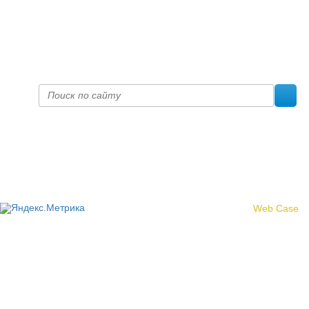
+7 (8332) 38-52-54
Факс +7 (8332) 38-23-00
prof@inform28.kirov.ru
fpoko@list.ru
Политика конфиденциальности
© 2017 «Федерация профсоюзных организаций Кировской
области»
Создание сайта -
Web Case