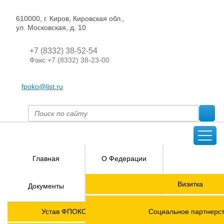
610000, г. Киров, Кировская обл.,
ул. Московская, д. 10
+7 (8332) 38-52-54
Факс +7 (8332) 38-23-00
fpoko@list.ru
Главная
О Федерации
Направления
Визитка
Документы
деятельности
Председатель ФПОК
Членские
ГОРЯЧАЯ
Устав ФПОКО с изменениями от 2026 года
Социальное партнерс
организации
ЛИНИЯ!