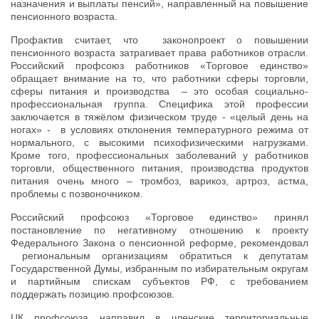
назначения и выплаты пенсий», направленный на повышение
пенсионного возраста.
Профактив считает, что законопроект о повышении
пенсионного возраста затрагивает права работников отрасли.
Российский профсоюз работников «Торговое единство»
обращает внимание на то, что работники сферы торговли,
сферы питания и производства – это особая социально-
профессиональная группа. Специфика этой профессии
заключается в тяжёлом физическом труде - «целый день на
ногах» - в условиях отклонения температурного режима от
нормального, с высокими психофизическими нагрузками.
Кроме того, профессиональных заболеваний у работников
торговли, общественного питания, производства продуктов
питания очень много – тромбоз, варикоз, артроз, астма,
проблемы с позвоночником.
Российский профсоюз «Торговое единство» принял
постановление по негативному отношению к проекту
Федерального Закона о пенсионной реформе, рекомендовал
региональным организациям обратиться к депутатам
Государственной Думы, избранным по избирательным округам
и партийным спискам субъектов РФ, с требованием
поддержать позицию профсоюзов.
ЦК профсоюза направил в членские территориальные