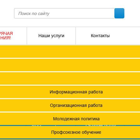
РЯЧАЯ
Наши услуги
Контакты
НИЯ!
ПОКО с изменениями от 2026 года
Социальное партнерство
Версия для слабовидящих
О
Регламент
Защита прав
12 +
я ФПОКО
Решения Конференций
Охрана труда
ешения Советов Федерации
Информационная работа
и
остановления президиумов
Организационная работа
Положения
Молодежная политика
азета
Учебный центр
фсоюзная
СМИ о профсоюзах
ОХРАНА ТРУДА
изнь"
х проведения специальной оценки условий труда (СОУТ)
Профсоюзное обучение