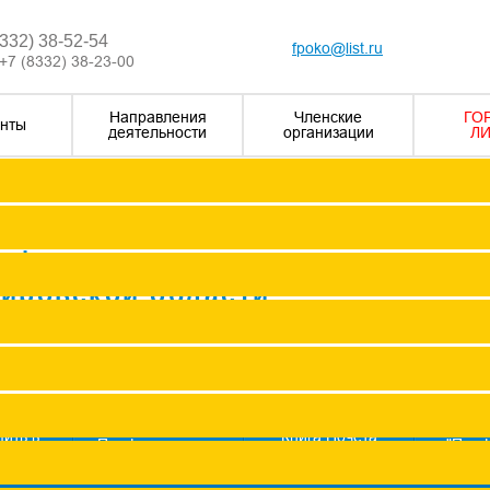
8332) 38-52-54
fpoko@list.ru
+7 (8332) 38-23-00
Направления
Членские
ГО
нты
деятельности
организации
ЛИ
Визитка
Устав Ф
Председатель ФПОК
рофсоюзных
Заместитель председател
Кировской области
Структура
Р
Членские организаци
П
Аппарат
Г
пить в
Книга Почета
Профсоюз помог
"Про
оюз
Федерации
ж
Сводные данные о результата
Молодежный совет