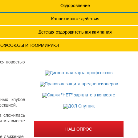
еты
Обращения. Заявления.
Оздоровление
Годовые отчеты
Коллективные действия
актическая конференция МОТ- ФНПР
Детская оздоровительная кампания
РОФСОЮЗЫ ИНФОРМИРУЮТ
ся новостью
жных клубов
фекцией.
а сложилась
ти мы вместе
НАШ ОПРОС
е движение,