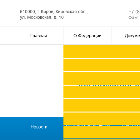
610000, г. Киров, Кировская обл.,
+7 (
ул. Московская, д. 10
Факс 
Главная
О Федерации
Докуме
Федерация п
организаций 
История профсоюзов
Как всту
Новости
региона
профс