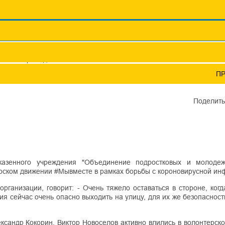
Координационные сов
Профсоюзы ПФО
Научно-пр
олонтеры в действии
П
И
Поделить
казенного учреждения "Объединение подростковых и молоде
ерском движении #Мывместе в рамках борьбы с короновирусной ин
ганизации, говорит: - Очень тяжело оставаться в стороне, когд
ия сейчас очень опасно выходить на улицу, для их же безопаснос
андр Кокорин, Виктор Новоселов активно влились в волонтерско