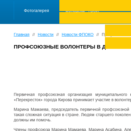
ПРОЕКТ "Школа
работающей
Фотогалерея
молодежи "ТВОЙ
ТРУД ПОД
ЗАЩИТОЙ"
Главная
//
Новости
//
Новости ФПОКО
//
Профсоюзные в
ПРОФСОЮЗНЫЕ ВОЛОНТЕРЫ В ДЕЙСТВИ
Первичная профсоюзная организация муниципального 
«Перекресток» города Кирова принимает участие в волонт
Марина Мамаева, председатель первичной профсоюзной ор
такая сложная ситуация в стране. Людям старшего поколен
должны им помочь.
Члены профсоюза Марина Мамаева, Марина Асабина, Алекс