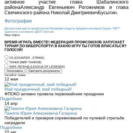
активное участие глава Шабалинского
районаАлександр Евгеньевич Рогожников и глава
Свечинского района Николай ДмитриевичБусыгин.
Фотографии
Дисконтная карта профсоюзов
Правовая защита предпенсионеров
Скажи "НЕТ"
зарплате в конверте
ДОЛ Спутник
Наш опрос
ВРЕМЯ ИГРАТЬ ВМЕСТЕ! ФЕДЕРАЦИЯ ПРОФСОЮЗОВ ЗАПУСКАЕТ
ТУРНИР ПО КИБЕРСПОРТУ! В КАКУЮ ИГРУ ТЫ ГОТОВ ВПИСАТЬСЯ?
ГОЛОСУЙ!
CS (COUNTER - STRIKE)
ТАНКИ (МИР ТАНКОВ)
ЛИГА ЛЕГЕНД (LEAGUA OF LEGENDS)
Голосовать
Смотреть результаты
Читайте также
12
мая
Май праздничный, май победный!
ФПОКО активно провела первомайские праздники
Подробнее
14
апр
Памяти Юрия Алексеевича Гагарина
Победителей и призеров соревнований по пулевой стрельбе
наградили
Подробнее
22
авг