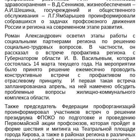
здравоохранения – В.Д.Сенников, жизнеобеспечения –
А.И.Шешина, госучреждений и общественного
обслуживания – Л.Г.Ямбарышев проинформировали
собравшихся о задачах профсоюзного движения
России и региона на современном этапе развития.
Роман Александрович осветил этапы работы с
социальными партнерами региона по решению
социально-трудовых вопросов. В частности, он
рассказал о встрече профактива региона с
Губернатором области И. В. Васильевым, которая
состоялась 14 марта текущего года. На мероприятии
было принято решение ежемесячно проводить
конструктивные встречи с профактивом по
отраслевому принципу. И первая такая встреча
запланированана апрель, на ней намечено обсудить
проблемные вопросы жилищно-коммунального
комплекса области.
Также председатель Федерации профорганизаций
проинформировал участников встреч о решении
президиума ФПОКО по подготовке и проведению
Первомайской акции профсоюзов, которая пройдет в
форме шествия и митинга на Театральной площади
города Кирова, а также в районах региона в различных