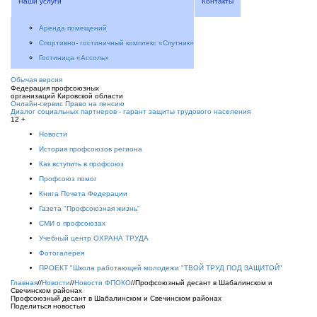
Наши услуги
Контакты
Аренда помещений
Спортивно- гостиничный комплекс «Спутник»
Гостиница «Ассоль»
Обычая версия
Федерация профсоюзных
организаций Кировской области
Онлайн-сервис Право на пенсию
Диалог социальных партнеров - гарант защиты трудового населения
12 +
Новости
История профсоюзов региона
Как вступить в профсоюз
Профсоюз помог
Книга Почета Федерации
Газета "Профсоюзная жизнь"
СМИ о профсоюзах
Учебный центр ОХРАНА ТРУДА
Фотогалерея
ПРОЕКТ "Школа работающей молодежи "ТВОЙ ТРУД ПОД ЗАЩИТОЙ"
Главная
//
Новости
//
Новости ФПОКО
//
Профсоюзный десант в Шабалинском и
Свечинском районах
Профсоюзный десант в Шабалинском и Свечинском районах
Поделиться новостью