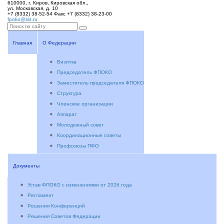
610000, г. Киров, Кировская обл.,
ул. Московская, д. 10
+7 (8332) 38-52-54
Факс +7 (8332) 38-23-00
fpoko@list.ru
Главная
О Федерации
Визитка
Председатель ФПОКО
Заместитель председателя ФПОКО
Структура
Членские организации
Аппарат
Молодежный совет
Координационные советы
Профсоюзы ПФО
Документы
Устав ФПОКО с изменениями от 2026 года
Регламент
Решения Конференций
Решения Советов Федерации