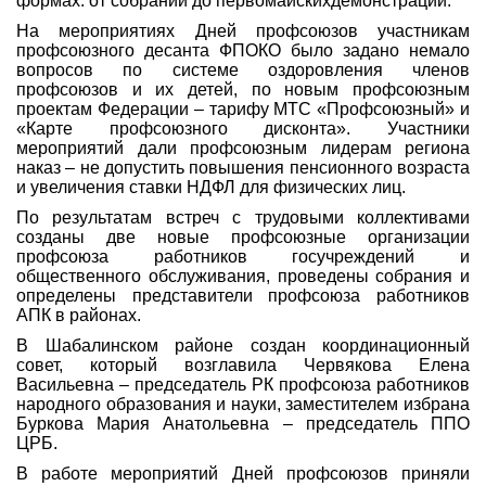
формах: от собраний до первомайскихдемонстраций.
На мероприятиях Дней профсоюзов участникам
профсоюзного десанта ФПОКО было задано немало
вопросов по системе оздоровления членов
профсоюзов и их детей, по новым профсоюзным
проектам Федерации – тарифу МТС «Профсоюзный» и
«Карте профсоюзного дисконта». Участники
мероприятий дали профсоюзным лидерам региона
наказ – не допустить повышения пенсионного возраста
и увеличения ставки НДФЛ для физических лиц.
По результатам встреч с трудовыми коллективами
созданы две новые профсоюзные организации
профсоюза работников госучреждений и
общественного обслуживания, проведены собрания и
определены представители профсоюза работников
АПК в районах.
В Шабалинском районе создан координационный
совет, который возглавила Червякова Елена
Васильевна – председатель РК профсоюза работников
народного образования и науки, заместителем избрана
Буркова Мария Анатольевна – председатель ППО
ЦРБ.
В работе мероприятий Дней профсоюзов приняли