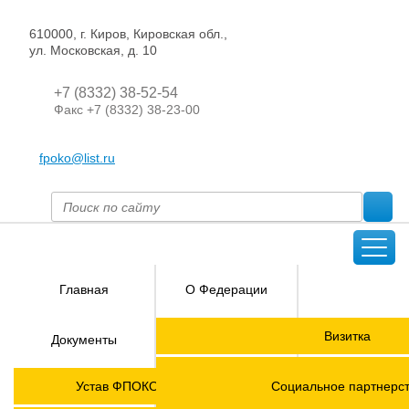
610000, г. Киров, Кировская обл.,
ул. Московская, д. 10
+7 (8332) 38-52-54
Факс +7 (8332) 38-23-00
fpoko@list.ru
Главная
О Федерации
Направления
Визитка
Документы
деятельности
Председатель ФПОК
Членские
ГОРЯЧАЯ
Устав ФПОКО с изменениями от 2026 года
Социальное партнерс
организации
ЛИНИЯ!