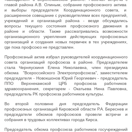
главой района А.В. Олиным, собрание профсоюзного актива
и выборы председателя Координационного совета, и
расширенное совещание с руководителями всех предприятий,
учреждений и организаций района - везде обсуждались
вопросы текущего состояния профсоюзного движения в
районе и области. Также рассматривались возможности
организационного укрепления действующих профсоюзных
организаций и создания новых первичек в тех учреждениях,
где пока профсоюз не представлен.
Профсоюзный актив избрал руководителей координационного
совета организаций профсоюза в районе. Председателем
стала Черняускиня Елена Николаевна, член президиума
обкома "Всероссийского Электропрофсоюза", заместителем
председателя - Новокшонов Юрий Георгиевич - председатель
ППО Верхнекамской ЦРБ профсоюза работников
здравоохранения, секретарем - Окатьева Нина Павловна,
председатель РК профсоюза работников культуры.
Во второй половине дня председатель Федерации
профсоюзных организаций Кировской области Р.А. Береснев и
председатели обкомов профсоюзов провели встречи и
собрания в трудовых коллективах города Кирса.
Председатель обкома профсоюза работников госучреждений