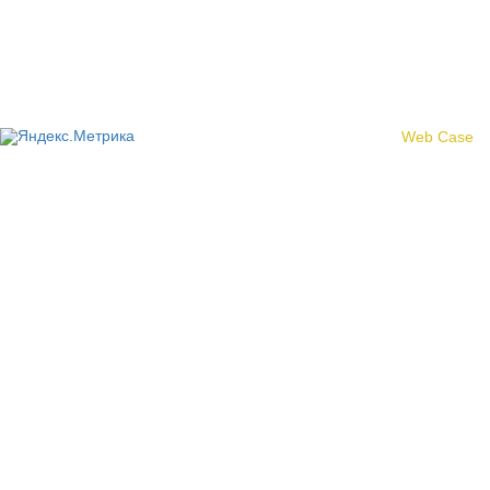
Политика конфиденциальности
© 2017 «Федерация профсоюзных организаций Кировской
области»
Создание сайта -
Web Case