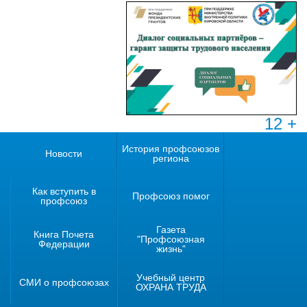
12 +
История профсоюзов
Новости
региона
Как вступить в
Профсоюз помог
профсоюз
Газета
Книга Почета
"Профсоюзная
Федерации
жизнь"
Учебный центр
СМИ о профсоюзах
ОХРАНА ТРУДА