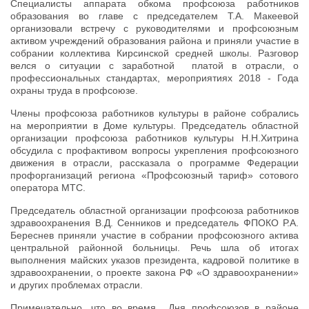
Специалисты аппарата обкома профсоюза работников
образования во главе с председателем Т.А. Макеевой
организовали встречу с руководителями и профсоюзным
активом учреждений образования района и приняли участие в
собрании коллектива Кирсинской средней школы. Разговор
велся о ситуации с заработной платой в отрасли, о
профессиональных стандартах, мероприятиях 2018 - Года
охраны труда в профсоюзе.
Члены профсоюза работников культуры в районе собрались
на мероприятии в Доме культуры. Председатель областной
организации профсоюза работников культуры Н.Н.Хитрина
обсудила с профактивом вопросы укрепления профсоюзного
движения в отрасли, рассказала о программе Федерации
профорганизаций региона «Профсоюзный тариф» сотового
оператора МТС.
Председатель областной организации профсоюза работников
здравоохранения В.Д. Сенников и председатель ФПОКО Р.А.
Береснев приняли участие в собрании профсоюзного актива
центральной районной больницы. Речь шла об итогах
выполнения майских указов президента, кадровой политике в
здравоохранении, о проекте закона РФ «О здравоохранении»
и других проблемах отрасли.
Примечательно, что во время Дня профсоюзов в районе