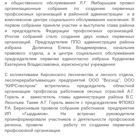
и общественного обслуживания Л.Г. Ямбарышев провел
организационные собрания по созданию первичных
профсоюзных организаций в районной администрации и в
комплексном центре социального обслуживания населения. В
первом собрании приняли участие и выступили глава района
и председатель Федерации профсоюзных организаций.
Итогом собраний стало создание двух новых первичных
организаций. Председателем ППО администрации района
избрана Долинина Елена Владимировна, начальник
правового отдела, а в центре социального обслуживания
председателем первички единогласно избрана Курдюкова
Екатерина Владиславовна, юрисконсульт учреждения.
С коллективами Кирсинского лесничества и лесного отдела,
лесоперерабатывающих предприятий ООО "Восход", ООО
"КИРСлеспром" встретились председатель областной
организации профсоюза работников лесных отраслей А.Г.
Горель и заместитель главы администрации района В.С.
Леонтьев. Также А.Г. Горель вместе с председателем ФПОКО
Р.А. Бересневым провели собрание работников предприятия
ИП «Гырдымов». На встречах руководители
проинформировали участников о деятельности профсоюзов
региона, провели работу по созданию первичной
профсоюзной организации.