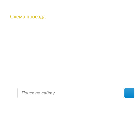
610000, г. Киров, Кировская обл.,
ул. Московская, д. 10
Схема проезда
+7 (8332) 38-52-54
Факс +7 (8332) 38-23-00
prof@inform28.kirov.ru
fpoko@list.ru
Политика конфиденциальности
© 2017 «Федерация профсоюзных организаций Кировской
области»