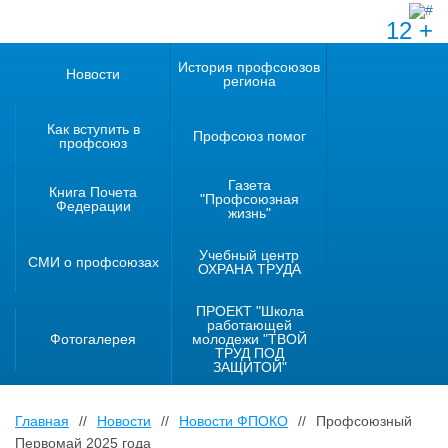
12 +
История профсоюзов
Новости
региона
Как вступить в
Профсоюз помог
профсоюз
Газета
Книга Почета
"Профсоюзная
Федерации
жизнь"
Учебный центр
СМИ о профсоюзах
ОХРАНА ТРУДА
ПРОЕКТ "Школа
работающей
Фотогалерея
молодежи "ТВОЙ
ТРУД ПОД
ЗАЩИТОЙ"
Главная
//
Новости
//
Новости ФПОКО
//
Профсоюзный
Первомай 2025 года