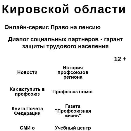
Кировской области
Онлайн-сервис Право на пенсию
Диалог социальных партнеров - гарант
защиты трудового населения
12 +
История
Новости
профсоюзов
региона
Как вступить в
Профсоюз помог
профсоюз
Газета
Книга Почета
"Профсоюзная
Федерации
жизнь"
СМИ о
Учебный центр