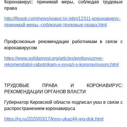
Коронавирус: принимай меры, соблюдая трудовые
права
http://lfpspb.com/news/новости-лфп/12311-коронавирус-
принимай-меры,-соблюдая-трудовые-права.html
Профсоюзные рекомендации работникам в связи с
коронавирусом
https://www.solidarnost.org/articles/profsoyuznye-
rekomendatsii-rabotnikam-v-svyazi-s-koronavirusom.html
ТРУДОВЫЕ ПРАВА И КОРОНАВИРУС:
РЕКОМЕНДАЦИИ ОРГАНОВ ВЛАСТИ
Губернатор Кировской области подписал указ в связи с
распространением коронавируса
https://rg.ru/2020/03/17/kirov-ukaz44-reg-dok.html