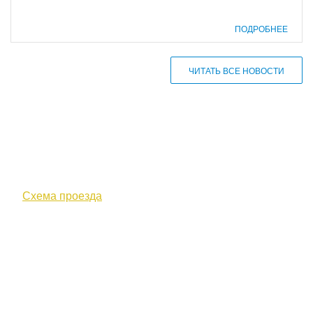
ПОДРОБНЕЕ
ЧИТАТЬ ВСЕ НОВОСТИ
610000, г. Киров, Кировская обл.,
ул. Московская, д. 10
Схема проезда
+7 (8332) 38-52-54
Факс +7 (8332) 38-23-00