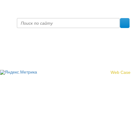
prof@inform28.kirov.ru
fpoko@list.ru
Политика конфиденциальности
© 2017 «Федерация профсоюзных организаций Кировской
области»
Создание сайта -
Web Case