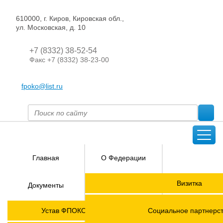
610000, г. Киров, Кировская обл.,
ул. Московская, д. 10
+7 (8332) 38-52-54
Факс +7 (8332) 38-23-00
fpoko@list.ru
Главная
О Федерации
Направления
Визитка
Документы
деятельности
Председатель ФПОК
Членские
ГОРЯЧАЯ
Устав ФПОКО с изменениями от 2026 года
Социальное партнерс
организации
ЛИНИЯ!