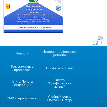
12 +
История профсоюзов
Новости
региона
Как вступить в
Профсоюз помог
профсоюз
Газета
Книга Почета
"Профсоюзная
Федерации
жизнь"
Учебный центр
СМИ о профсоюзах
ОХРАНА ТРУДА