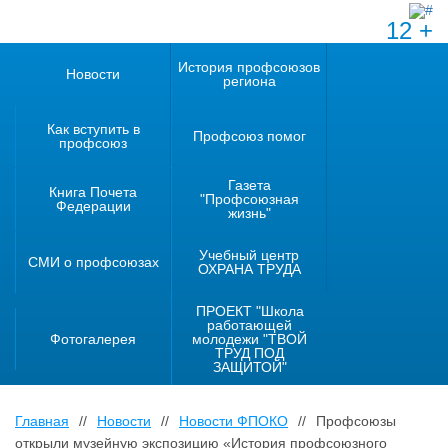
12 +
История профсоюзов
Новости
региона
Как вступить в
Профсоюз помог
профсоюз
Газета
Книга Почета
"Профсоюзная
Федерации
жизнь"
Учебный центр
СМИ о профсоюзах
ОХРАНА ТРУДА
ПРОЕКТ "Школа
работающей
Фотогалерея
молодежи "ТВОЙ
ТРУД ПОД
ЗАЩИТОЙ"
Главная
//
Новости
//
Новости ФПОКО
//
Профсоюзы
открыли музейную экспозицию «История профсоюзного