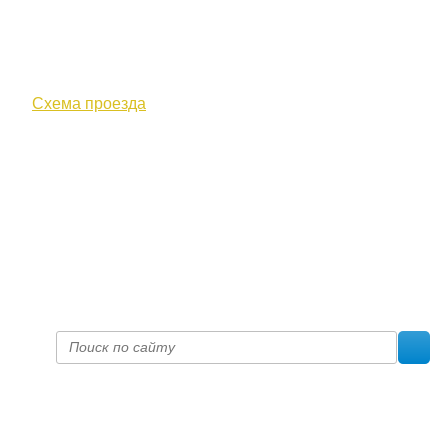
610000, г. Киров, Кировская обл.,
ул. Московская, д. 10
Схема проезда
+7 (8332) 38-52-54
Факс +7 (8332) 38-23-00
prof@inform28.kirov.ru
fpoko@list.ru
Политика конфиденциальности
© 2017 «Федерация профсоюзных организаций Кировской
области»