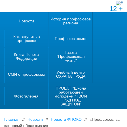
12 +
История профсоюзов
Новости
региона
Как вступить в
Профсоюз помог
профсоюз
Газета
Книга Почета
"Профсоюзная
Федерации
жизнь"
Учебный центр
СМИ о профсоюзах
ОХРАНА ТРУДА
ПРОЕКТ "Школа
работающей
Фотогалерея
молодежи "ТВОЙ
ТРУД ПОД
ЗАЩИТОЙ"
Главная
//
Новости
//
Новости ФПОКО
//
«Профсоюзы за
здоровый образ жизни»