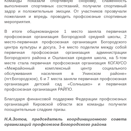
Команды показали спортивную сноровку, слаженность
выполнения спортивных состязаний, получили спортивный
задор и положительные эмоции. От участников прозвучали
пожелания и впредь проводить профсоюзные спортивные
мероприятия.
В итоге общекомандное 1 место заняла первичная
профсоюзная организация Богородской средней школы, 2
место-первичная профсоюзная организация Богородского
центра культуры и досуга, 3-е место поделили между собой
первичная профсоюзная организация администрации
Богородского района и Ошланская средняя школа, на 5-том
месте стала первичная профсоюзная организация КОГАУСО
«Межрайонный комплексный центр социального
обслуживания населения в Унинском районе»
(пгт.Богородское), 6 и 7 места заняли первичная профсоюзная
организация детский сад «Солнышко» и первичная
профсоюзная организация РАЙПО.
Благодаря финансовой поддержке Федерации профсоюзных
организаций Кировской области все команды получили
поощрительные сладкие призы.
Н.А.Зотов, председатель координационного совета
организаций профсоюзов Богородского района