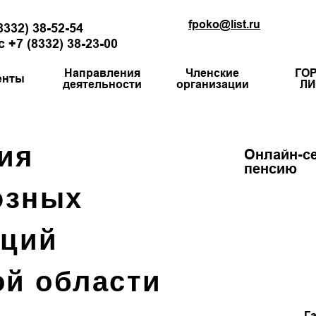
fpoko@list.ru
8332) 38-52-54
 +7 (8332) 38-23-00
Направления
Членские
ГО
енты
деятельности
организации
ЛИ
ия
Онлайн-се
пенсию
юзных
аций
ой области
Г