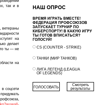
проведении
х, так и в
НАШ ОПРОС
ВРЕМЯ ИГРАТЬ ВМЕСТЕ!
ФЕДЕРАЦИЯ ПРОФСОЮЗОВ
ЗАПУСКАЕТ ТУРНИР ПО
, ветераны
КИБЕРСПОРТУ! В КАКУЮ ИГРУ
лидарности
ТЫ ГОТОВ ВПИСАТЬСЯ?
ыступят на
ГОЛОСУЙ!
ько делает
CS (COUNTER - STRIKE)
что ты — не
ТАНКИ (МИР ТАНКОВ)
области на
ЛИГА ЛЕГЕНД (LEAGUA
OF LEGENDS)
Смотреть
ГОЛОСОВАТЬ
результаты
 в соцсети
 придумать
профсоюза,
poko?w=wall-