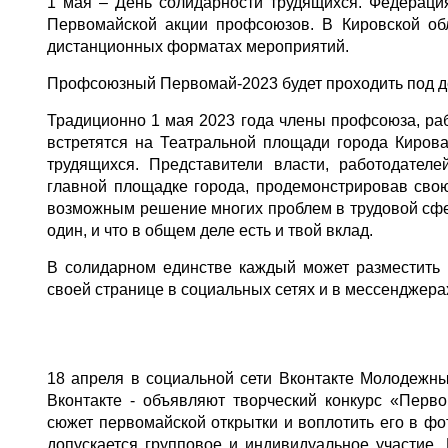
1 мая – День солидарности трудящихся. Федерац
Первомайской акции профсоюзов. В Кировской об
дистанционных форматах мероприятий.
Профсоюзный Первомай-2023 будет проходить под де
Традиционно 1 мая 2023 года члены профсоюза, ра
встретятся на Театральной площади города Киров
трудящихся. Представители власти, работодател
главной площадке города, продемонстрировав свою
возможным решение многих проблем в трудовой сфере
один, и что в общем деле есть и твой вклад.
В солидарном единстве каждый может разместить 
своей странице в социальных сетях и в мессенджера
18 апреля в социальной сети Вконтакте Молодежны
Вконтакте - объявляют творческий конкурс «Перв
сюжет первомайской открытки и воплотить его в ф
допускается групповое и индивидуальное участие