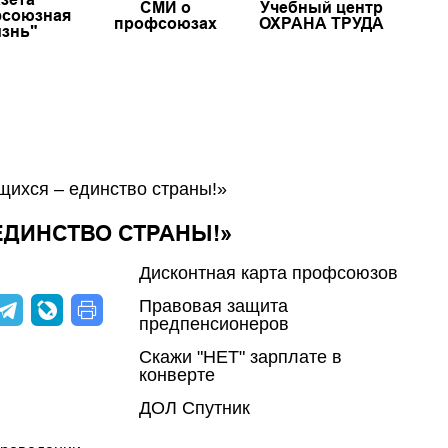
СМИ о
Учебный центр
союзная
профсоюзах
ОХРАНА ТРУДА
знь"
ихся – единство страны!»
ДИНСТВО СТРАНЫ!»
Дисконтная карта профсоюзов
Правовая защита
предпенсионеров
Скажи "НЕТ" зарплате в
конверте
ДОЛ Спутник