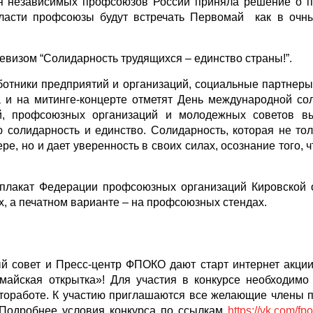
ия независимых профсоюзов России приняла решение о 
ласти профсоюзы будут встречать Первомай как в очны
визом “Солидарность трудящихся – единство страны!”.
ботники предприятий и организаций, социальные партнеры
а и на митинге-концерте отметят День международной со
ей, профсоюзных организаций и молодежных советов в
 солидарность и единство. Солидарность, которая не тол
, но и дает уверенность в своих силах, осознание того, 
плакат Федерации профсоюзных организаций Кировской 
х, а печатном варианте – на профсоюзных стендах.
й совет и Пресс-центр ФПОКО дают старт интернет акции
омайская открытка»! Для участия в конкурсе необходимо
отоработе. К участию приглашаются все желающие члены 
. Подробнее условия конкурса по ссылкам
https://vk.com/f