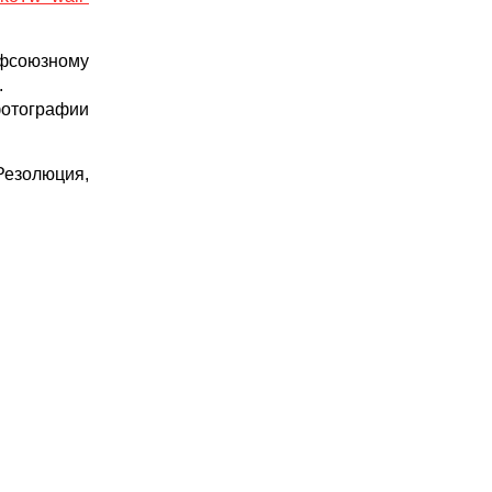
фсоюзному
.
фотографии
езолюция,