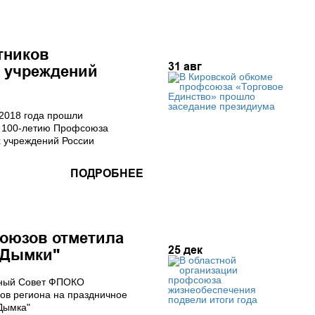
тников
31
авг
 учреждений
 2018 года прошли
 100-летию Профсоюза
х учреждений России
ПОДРОБНЕЕ
оюзов отметила
25
дек
 "Дымки"
жный Совет ФПОКО
ов региона на праздничное
Дымка"