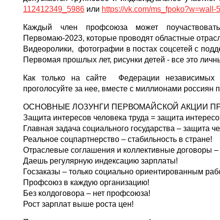
112412349_5986
или
https://vk.com/ms_fpoko?w=wall
Каждый член профсоюза может поучаствоват
Первомаю-2023, которые проводят областные отрас
Видеоролики, фотографии в постах соцсетей с под
Первомая прошлых лет, рисунки детей - все это лич
Как только на сайте Федерации независимых 
проголосуйте за нее, вместе с миллионами россиян
ОСНОВНЫЕ ЛОЗУНГИ ПЕРВОМАЙСКОЙ АКЦИИ ПР
Защита интересов человека труда = защита интересо
Главная задача социального государства – защита че
Реальное соцпартнерство – стабильность в стране!
Отраслевые соглашения и коллективные договоры – 
Даешь регулярную индексацию зарплаты!
Госзаказы – только социально ориентированным ра
Профсоюз в каждую организацию!
Без колдоговора – нет профсоюза!
Рост зарплат выше роста цен!