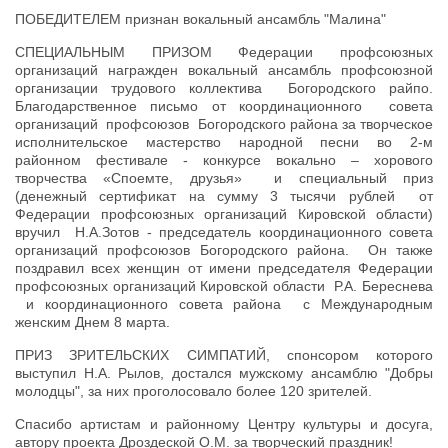
ПОБЕДИТЕЛЕМ признан вокальный ансамбль "Малина"
СПЕЦИАЛЬНЫМ ПРИЗОМ Федерации профсоюзных
организаций награжден вокальный ансамбль профсоюзной
организации трудового коллектива Богородского райпо.
Благодарственное письмо от координационного совета
организаций профсоюзов Богородского района за творческое
исполнительское мастерство народной песни во 2-м
районном фестивале - конкурсе вокально – хорового
творчества «Споемте, друзья» и специальный приз
(денежный сертификат на сумму 3 тысячи рублей от
Федерации профсоюзных организаций Кировской области)
вручил Н.А.Зотов - председатель координационного совета
организаций профсоюзов Богородского района. Он также
поздравил всех женщин от имени председателя Федерации
профсоюзных организаций Кировской области Р.А. Береснева
и координационного совета района с Международным
женским Днем 8 марта.
ПРИЗ ЗРИТЕЛЬСКИХ СИМПАТИЙ, спонсором которого
выступил Н.А. Рылов, достался мужскому ансамблю "Добры
молодцы", за них проголосовало более 120 зрителей.
Спасибо артистам и районному Центру культуры и досуга,
автору проекта Дроздеской О.М. за творческий праздник!