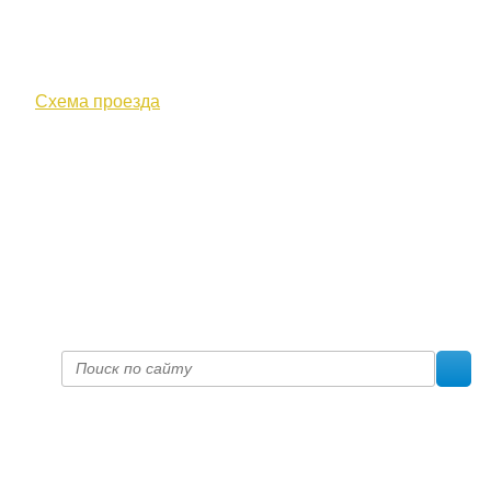
610000, г. Киров, Кировская обл.,
ул. Московская, д. 10
Схема проезда
+7 (8332) 38-52-54
Факс +7 (8332) 38-23-00
prof@inform28.kirov.ru
fpoko@list.ru
Политика конфиденциальности
© 2017 «Федерация профсоюзных организаций Кировской
области»