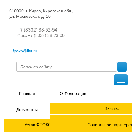
610000, г. Киров, Кировская обл.,
ул. Московская, д. 10
+7 (8332) 38-52-54
Факс +7 (8332) 38-23-00
fpoko@list.ru
Главная
О Федерации
Направления
Визитка
Документы
деятельности
Председатель ФПОК
Членские
ГОРЯЧАЯ
Устав ФПОКО с изменениями от 2026 года
Социальное партнерс
организации
ЛИНИЯ!