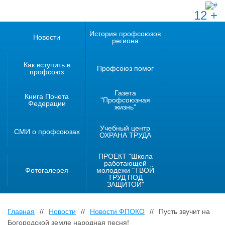
12 +
История профсоюзов
Новости
региона
Как вступить в
Профсоюз помог
профсоюз
Газета
Книга Почета
"Профсоюзная
Федерации
жизнь"
Учебный центр
СМИ о профсоюзах
ОХРАНА ТРУДА
ПРОЕКТ "Школа
работающей
Фотогалерея
молодежи "ТВОЙ
ТРУД ПОД
ЗАЩИТОЙ"
Главная
//
Новости
//
Новости ФПОКО
//
Пусть звучит на
Богородской земле народная песня!