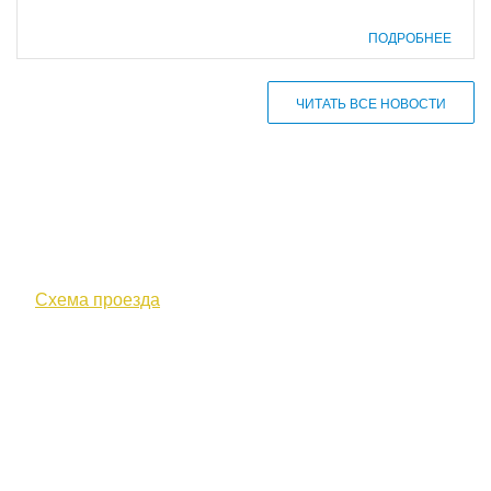
ПОДРОБНЕЕ
ЧИТАТЬ ВСЕ НОВОСТИ
610000, г. Киров, Кировская обл.,
ул. Московская, д. 10
Схема проезда
+7 (8332) 38-52-54
Факс +7 (8332) 38-23-00
prof@inform28.kirov.ru