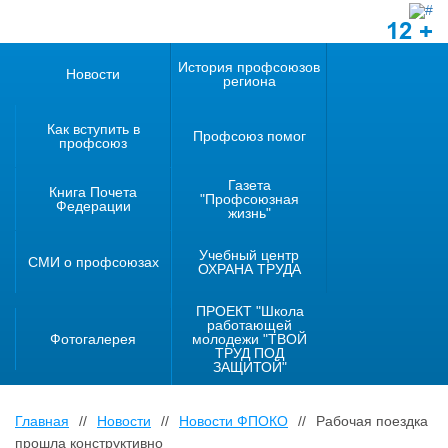
12 +
История профсоюзов
Новости
региона
Как вступить в
Профсоюз помог
профсоюз
Газета
Книга Почета
"Профсоюзная
Федерации
жизнь"
Учебный центр
СМИ о профсоюзах
ОХРАНА ТРУДА
ПРОЕКТ "Школа
работающей
Фотогалерея
молодежи "ТВОЙ
ТРУД ПОД
ЗАЩИТОЙ"
Главная
//
Новости
//
Новости ФПОКО
//
Рабочая поездка
прошла конструктивно