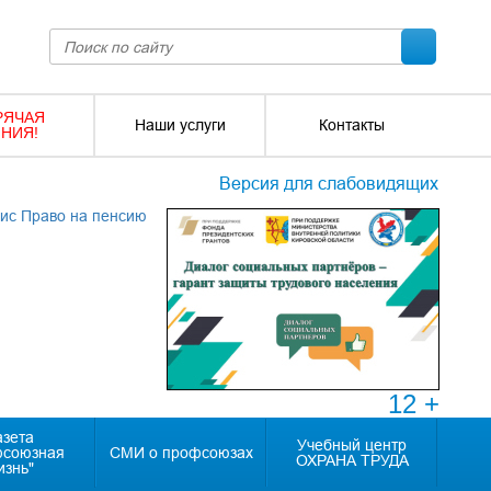
РЯЧАЯ
Наши услуги
Контакты
НИЯ!
Версия для слабовидящих
12 +
азета
Учебный центр
фсоюзная
СМИ о профсоюзах
ОХРАНА ТРУДА
изнь"