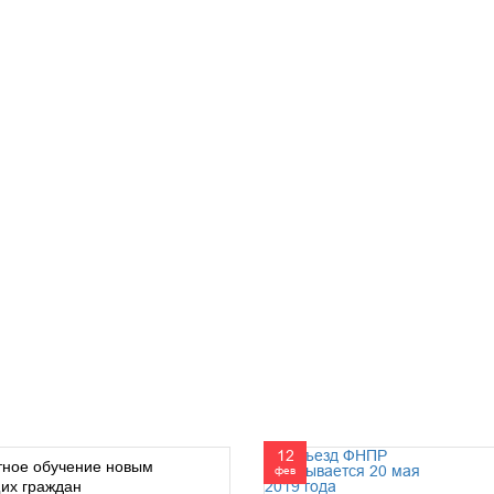
12
тное обучение новым
фев
их граждан