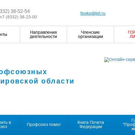
8332) 38-52-54
fpoko@list.ru
+7 (8332) 38-23-00
Направления
Членские
ГО
нты
деятельности
организации
ЛИ
рофсоюзных
Кировской области
Г
пить в
Книга Почета
Профсоюз помог
"Про
оюз
Федерации
ж