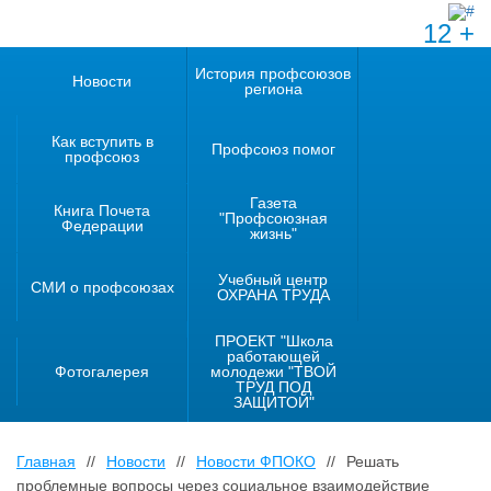
12 +
История профсоюзов
Новости
региона
Как вступить в
Профсоюз помог
профсоюз
Газета
Книга Почета
"Профсоюзная
Федерации
жизнь"
Учебный центр
СМИ о профсоюзах
ОХРАНА ТРУДА
ПРОЕКТ "Школа
работающей
Фотогалерея
молодежи "ТВОЙ
ТРУД ПОД
ЗАЩИТОЙ"
Главная
//
Новости
//
Новости ФПОКО
//
Решать
проблемные вопросы через социальное взаимодействие