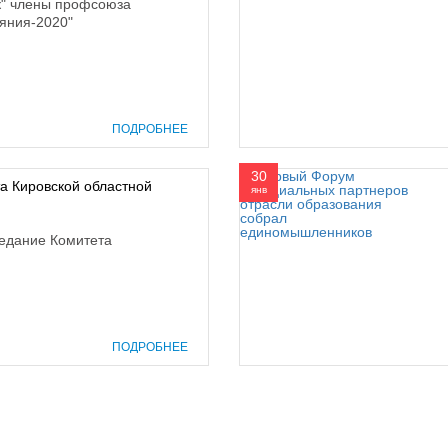
к" члены профсоюза
яния-2020"
ПОДРОБНЕЕ
30
та Кировской областной
янв
седание Комитета
ПОДРОБНЕЕ