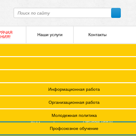
РЯЧАЯ
Наши услуги
Контакты
НИЯ!
ПОКО с изменениями от 2026 года
Социальное партнерство
Версия для слабовидящих
О
Регламент
Защита прав
12 +
я ФПОКО
Решения Конференций
Охрана труда
ешения Советов Федерации
Информационная работа
и
остановления президиумов
Организационная работа
Положения
Молодежная политика
азета
Учебный центр
фсоюзная
СМИ о профсоюзах
ОХРАНА ТРУДА
изнь"
х проведения специальной оценки условий труда (СОУТ)
Профсоюзное обучение