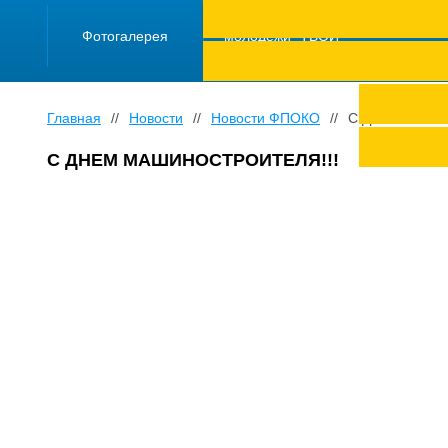
ПРОЕКТ "Школа
работающей
Фотогалерея
молодежи "ТВОЙ
ТРУД ПОД
ЗАЩИТОЙ"
Главная
//
Новости
//
Новости ФПОКО
//
С ДНЕМ МАШИ
С ДНЕМ МАШИНОСТРОИТЕЛЯ!!!