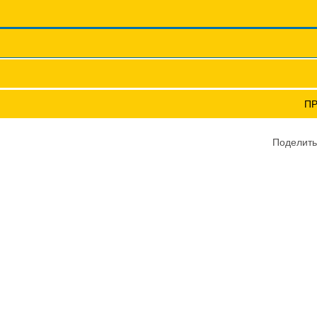
Координационные сов
Профсоюзы ПФО
Научно-пр
НОСТРОИТЕЛЯ!!!
П
Поделить