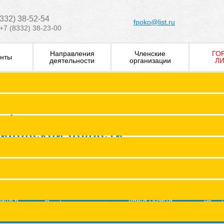
8332) 38-52-54
fpoko@list.ru
+7 (8332) 38-23-00
Направления
Членские
ГО
нты
деятельности
организации
ЛИ
Визитка
Устав Ф
Председатель ФПОК
рофсоюзных
Заместитель председател
Кировской области
Структура
Р
Членские организаци
П
Аппарат
Г
пить в
Книга Почета
Профсоюз помог
"Про
оюз
Федерации
ж
Сводные данные о результата
Молодежный совет