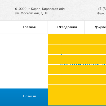
610000, г. Киров, Кировская обл.,
+7 (
ул. Московская, д. 10
Факс 
Главная
О Федерации
Докуме
Федерация п
организаций 
История профсоюзов
Как всту
Новости
региона
профс