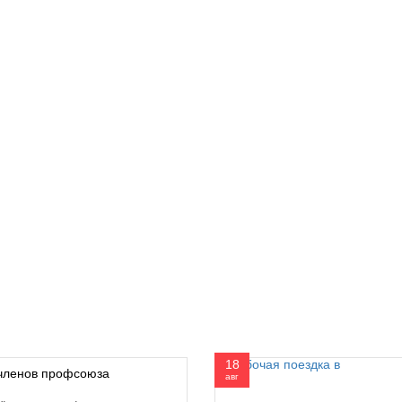
18
членов профсоюза
авг