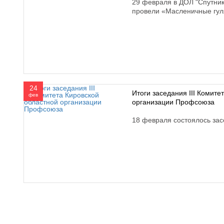
29 февраля в ДОЛ "Спутни
провели «Масленичные гул
24
Итоги заседания III Комите
фев
организации Профсоюза
18 февраля состоялось за