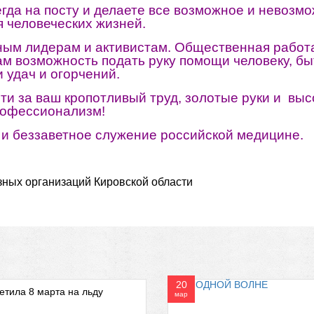
егда на посту и делаете все возможное и невозм
 человеческих жизней.
ым лидерам и активистам. Общественная работа
вам возможность подать руку помощи человеку, б
и удач и огорчений.
и за ваш кропотливый труд, золотые руки и выс
офессионализм!
 и беззаветное служение российской медицине.
ных организаций Кировской области
20
тила 8 марта на льду
мар