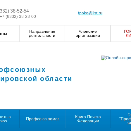
8332) 38-52-54
fpoko@list.ru
+7 (8332) 38-23-00
Направления
Членские
ГО
нты
деятельности
организации
ЛИ
рофсоюзных
Кировской области
Г
пить в
Книга Почета
Профсоюз помог
"Про
оюз
Федерации
ж