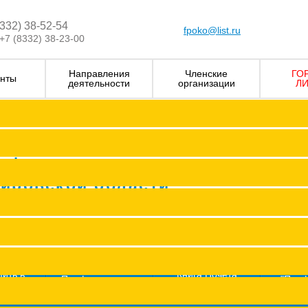
8332) 38-52-54
fpoko@list.ru
+7 (8332) 38-23-00
Направления
Членские
ГО
нты
деятельности
организации
ЛИ
Визитка
Устав Ф
Председатель ФПОК
рофсоюзных
Заместитель председател
Кировской области
Структура
Р
Членские организаци
П
Аппарат
Г
пить в
Книга Почета
Профсоюз помог
"Про
оюз
Федерации
ж
Сводные данные о результата
Молодежный совет