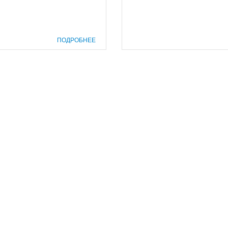
ПОДРОБНЕЕ
prof@inform28.kirov.ru
8332) 38-52-54
+7 (8332) 38-23-00
fpoko@list.ru
бласти»