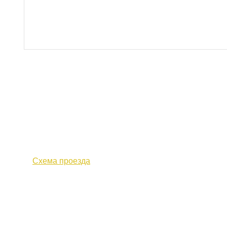
610000, г. Киров, Кировская обл.,
+7 (
ул. Московская, д. 10
Факс 
Схема проезда
Политика конфиденциальности
© 2017 «Федерация профсоюзных организаций Кировской о