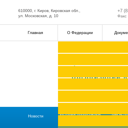
610000, г. Киров, Кировская обл.,
+7 (
ул. Московская, д. 10
Факс 
Главная
О Федерации
Докуме
Федерация п
организаций 
История профсоюзов
Как всту
Новости
региона
профс