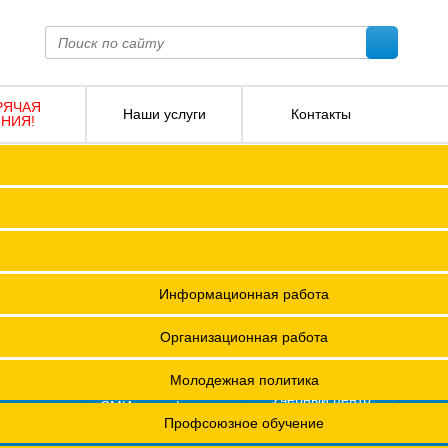
РЯЧАЯ
Наши услуги
Контакты
НИЯ!
ПОКО с изменениями от 2026 года
Социальное партнерство
Версия для слабовидящих
О
Регламент
Защита прав
12 +
я ФПОКО
Решения Конференций
Охрана труда
ешения Советов Федерации
Информационная работа
и
остановления президиумов
Организационная работа
Положения
Молодежная политика
азета
Учебный центр
фсоюзная
СМИ о профсоюзах
ОХРАНА ТРУДА
изнь"
х проведения специальной оценки условий труда (СОУТ)
Профсоюзное обучение