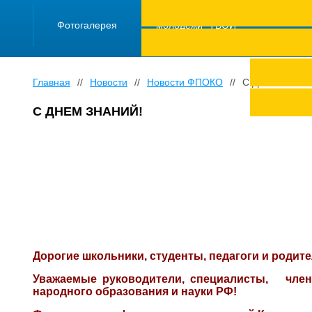
ПРОЕКТ "Школа
работающей
Фотогалерея
молодежи "ТВОЙ
ТРУД ПОД
ЗАЩИТОЙ"
Главная
//
Новости
//
Новости ФПОКО
//
С ДНЕМ ЗНАН
С ДНЕМ ЗНАНИЙ!
Дорогие школьники, студенты, педагоги и родите
Уважаемые руководители, специалисты, чле
народного образования и науки РФ!