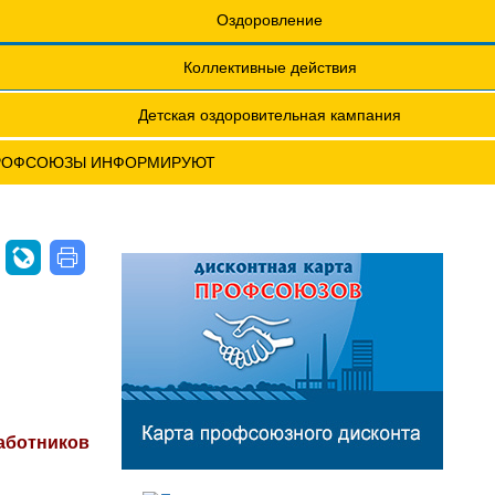
еты
Обращения. Заявления.
Оздоровление
Годовые отчеты
Коллективные действия
актическая конференция МОТ- ФНПР
Детская оздоровительная кампания
РОФСОЮЗЫ ИНФОРМИРУЮТ
аботников