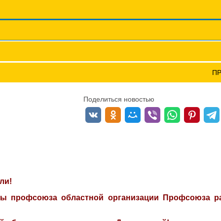
Координационные сов
Профсоюзы ПФО
Научно-пр
ИЙ!
П
Поделиться новостью
ли!
ны профсоюза областной организации Профсоюза р