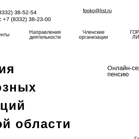
fpoko@list.ru
8332) 38-52-54
 +7 (8332) 38-23-00
Направления
Членские
ГО
енты
деятельности
организации
ЛИ
ия
Онлайн-се
пенсию
юзных
аций
ой области
Г