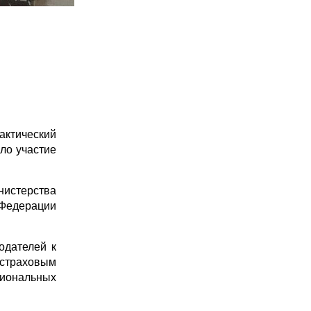
актический
ло участие
нистерства
 Федерации
одателей к
 страховым
иональных