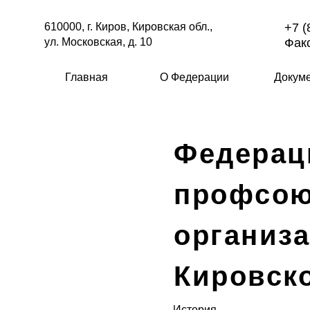
610000, г. Киров, Кировская обл.,
+7 (
ул. Московская, д. 10
Факс
Главная
О Федерации
Докум
Федерац
профсо
организ
Кировск
История