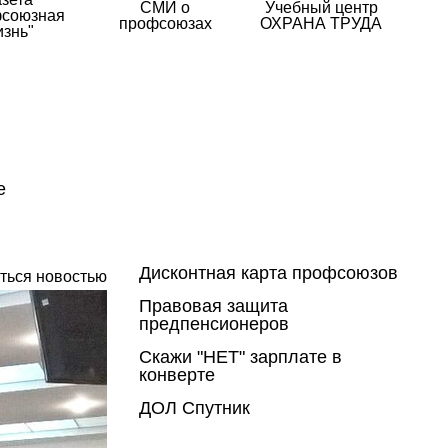
СМИ о
Учебный центр
союзная
профсоюзах
ОХРАНА ТРУДА
изнь"
е
Дисконтная карта профсоюзов
ться новостью
Правовая защита
предпенсионеров
Скажи "НЕТ" зарплате в
конверте
ДОЛ Спутник