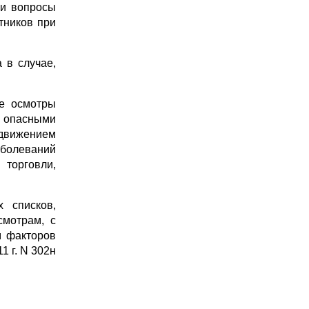
 и вопросы
тников при
 в случае,
ие осмотры
и) опасными
 движением
аболеваний
торговли,
 списков,
смотрам, с
м факторов
 г. N 302н