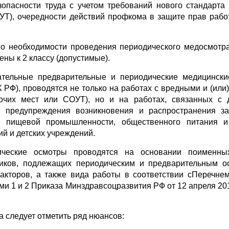
опасности труда с учетом требований нового стандарта
УТ), очередности действий профкома в защите прав рабо
о необходимости проведения периодического медосмотра
ены к 2 классу (допустимые).
ательные предварительные и периодические медицинск
К РФ), проводятся не только на работах с вредными и (ил
бочих мест или СОУТ), но и на работах, связанных с
, предупреждения возникновения и распространения з
 пищевой промышленности, общественного питания и 
й и детских учреждений.
ические осмотры проводятся на основании поименных
ников, подлежащих периодическим и предварительным о
акторов, а также вида работы в соответствии сПеречне
 1 и 2 Приказа Минздравсоцразвития РФ от 12 апреля 2011
 следует отметить ряд нюансов: