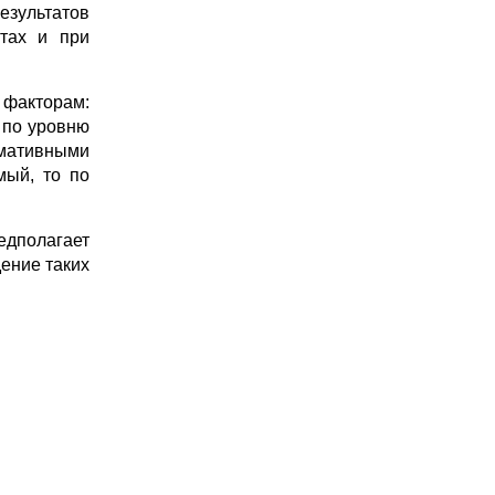
езультатов
стах и при
 факторам:
 по уровню
рмативными
мый, то по
едполагает
ение таких